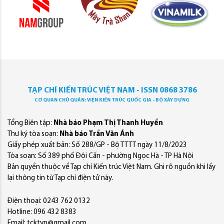
TẠP CHÍ KIẾN TRÚC VIỆT NAM - ISSN 0868 3786
CƠ QUAN CHỦ QUẢN: VIỆN KIẾN TRÚC QUỐC GIA - BỘ XÂY DỰNG
Tổng Biên tập:
Nhà báo Phạm Thị Thanh Huyền
Thư ký tòa soạn:
Nhà báo Trần Văn Ánh
Giấy phép xuất bản: Số 288/GP - Bộ TTTT ngày 11/8/2023
Tòa soạn: Số 389 phố Đội Cấn - phường Ngọc Hà - TP Hà Nội
Bản quyền thuộc về Tạp chí Kiến trúc Việt Nam. Ghi rõ nguồn khi lấy
lại thông tin từ Tạp chí điện tử này.
Điện thoại: 0243 762 0132
Hotline: 096 432 8383
Email: tcktvn@gmail.com