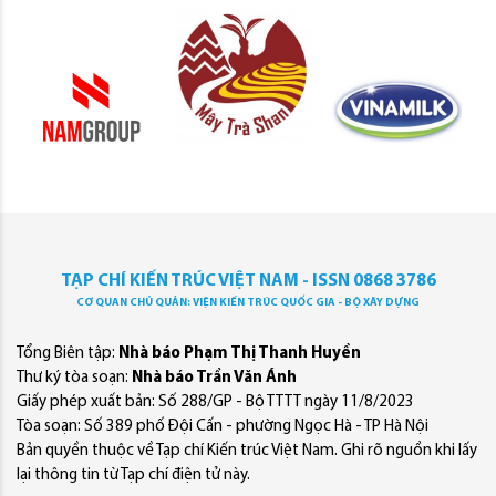
TẠP CHÍ KIẾN TRÚC VIỆT NAM - ISSN 0868 3786
CƠ QUAN CHỦ QUẢN: VIỆN KIẾN TRÚC QUỐC GIA - BỘ XÂY DỰNG
Tổng Biên tập:
Nhà báo Phạm Thị Thanh Huyền
Thư ký tòa soạn:
Nhà báo Trần Văn Ánh
Giấy phép xuất bản: Số 288/GP - Bộ TTTT ngày 11/8/2023
Tòa soạn: Số 389 phố Đội Cấn - phường Ngọc Hà - TP Hà Nội
Bản quyền thuộc về Tạp chí Kiến trúc Việt Nam. Ghi rõ nguồn khi lấy
lại thông tin từ Tạp chí điện tử này.