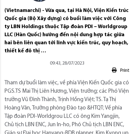
(Vietnamarchi) - Vừa qua, tại Hà Nội, Viện Kiến trúc
Quốc gia (Bộ Xây dựng) có buổi làm việc với Công
ty LBN Holdings thuộc Tập đoàn PDI – Worldgroup
LLC (Hàn Quốc) hướng đến nội dung hợp tác giữa
hai bên liên quan tới lĩnh vực kiến trúc, quy hoạch,
thiết kế đô thị …
09:43, 28/07/2023
Print
Tham dự buổi làm việc, về phía Viện Kiến Quốc gia có
PGS.TS Mai Thị Liên Hương, Viện trưởng; các Phó Viện
trưởng Vũ Đình Thành, Trịnh Hồng Việt; TS. Tạ Thị
Hoàng Vân, Trưởng phòng Đào tạo &HTQT; Về phía
Tập đoàn PDI-Worldgrou LLC có ông Kim Yangjin,
Chủ tịch LBN ENC, Jun In-ho, Phó Chủ tịch LBN ENC,
Giáo sư Đại học Hanyang-BDB planner, Kim Kyong up,