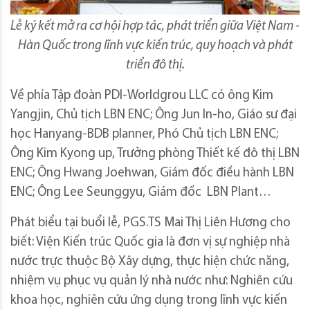
Lễ ký kết mở ra cơ hội hợp tác, phát triển giữa Việt Nam -
Hàn Quốc trong lĩnh vực kiến trúc, quy hoạch và phát
triển đô thị.
Về phía Tập đoàn PDI-Worldgrou LLC có ông Kim
Yangjin, Chủ tịch LBN ENC; Ông Jun In-ho, Giáo sư đại
học Hanyang-BDB planner, Phó Chủ tịch LBN ENC;
Ông Kim Kyong up, Trưởng phòng Thiết kế đô thị LBN
ENC; Ông Hwang Joehwan, Giám đốc điều hành LBN
ENC; Ông Lee Seunggyu, Giám đốc LBN Plant…
Phát biểu tại buổi lễ, PGS.TS Mai Thị Liên Hương cho
biết: Viện Kiến trúc Quốc gia là đơn vị sự nghiệp nhà
nước trực thuộc Bộ Xây dựng, thực hiện chức năng,
nhiệm vụ phục vụ quản lý nhà nước như: Nghiên cứu
khoa học, nghiên cứu ứng dụng trong lĩnh vực kiến