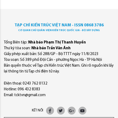
TẠP CHÍ KIẾN TRÚC VIỆT NAM - ISSN 0868 3786
CƠ QUAN CHỦ QUẢN: VIỆN KIẾN TRÚC QUỐC GIA - BỘ XÂY DỰNG
Tổng Biên tập:
Nhà báo Phạm Thị Thanh Huyền
Thư ký tòa soạn:
Nhà báo Trần Văn Ánh
Giấy phép xuất bản: Số 288/GP - Bộ TTTT ngày 11/8/2023
Tòa soạn: Số 389 phố Đội Cấn - phường Ngọc Hà - TP Hà Nội
Bản quyền thuộc về Tạp chí Kiến trúc Việt Nam. Ghi rõ nguồn khi lấy
lại thông tin từ Tạp chí điện tử này.
Điện thoại: 0243 762 0132
Hotline: 096 432 8383
Email: tcktvn@gmail.com
KẾT NỐI