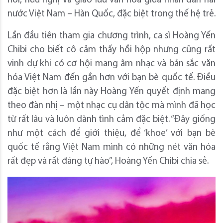
nối, hữu nghị và giao lưu văn hóa giữa nhân dân hai
nước Việt Nam – Hàn Quốc, đặc biệt trong thế hệ trẻ.
Lần đầu tiên tham gia chương trình, ca sĩ Hoàng Yến
Chibi cho biết cô cảm thấy hồi hộp nhưng cũng rất
vinh dự khi có cơ hội mang âm nhạc và bản sắc văn
hóa Việt Nam đến gần hơn với bạn bè quốc tế. Điều
đặc biệt hơn là lần này Hoàng Yến quyết định mang
theo đàn nhị – một nhạc cụ dân tộc mà mình đã học
từ rất lâu và luôn dành tình cảm đặc biệt. “Đây giống
như một cách để giới thiệu, để ‘khoe’ với bạn bè
quốc tế rằng Việt Nam mình có những nét văn hóa
rất đẹp và rất đáng tự hào”, Hoàng Yến Chibi chia sẻ.