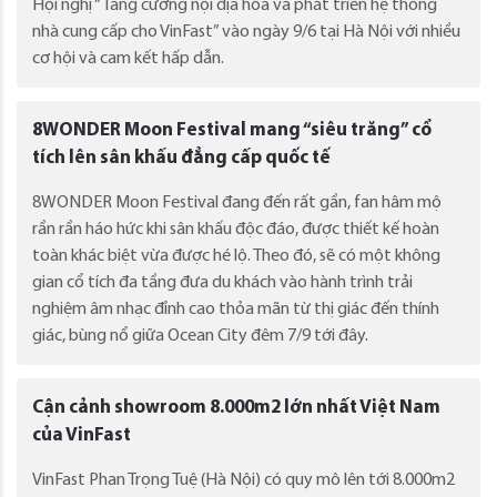
Hội nghị “Tăng cường nội địa hóa và phát triển hệ thống
nhà cung cấp cho VinFast” vào ngày 9/6 tại Hà Nội với nhiều
cơ hội và cam kết hấp dẫn.
8WONDER Moon Festival mang “siêu trăng” cổ
tích lên sân khấu đẳng cấp quốc tế
8WONDER Moon Festival đang đến rất gần, fan hâm mộ
rần rần háo hức khi sân khấu độc đáo, được thiết kế hoàn
toàn khác biệt vừa được hé lộ. Theo đó, sẽ có một không
gian cổ tích đa tầng đưa du khách vào hành trình trải
nghiệm âm nhạc đỉnh cao thỏa mãn từ thị giác đến thính
giác, bùng nổ giữa Ocean City đêm 7/9 tới đây.
Cận cảnh showroom 8.000m2 lớn nhất Việt Nam
của VinFast
VinFast Phan Trọng Tuệ (Hà Nội) có quy mô lên tới 8.000m2