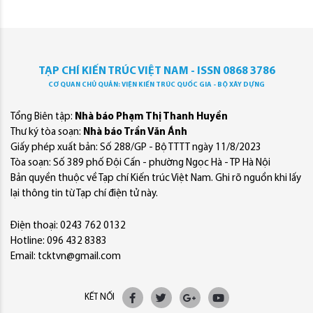
TẠP CHÍ KIẾN TRÚC VIỆT NAM - ISSN 0868 3786
CƠ QUAN CHỦ QUẢN: VIỆN KIẾN TRÚC QUỐC GIA - BỘ XÂY DỰNG
Tổng Biên tập:
Nhà báo Phạm Thị Thanh Huyền
Thư ký tòa soạn:
Nhà báo Trần Văn Ánh
Giấy phép xuất bản: Số 288/GP - Bộ TTTT ngày 11/8/2023
Tòa soạn: Số 389 phố Đội Cấn - phường Ngọc Hà - TP Hà Nội
Bản quyền thuộc về Tạp chí Kiến trúc Việt Nam. Ghi rõ nguồn khi lấy
lại thông tin từ Tạp chí điện tử này.
Điện thoại: 0243 762 0132
Hotline: 096 432 8383
Email: tcktvn@gmail.com
KẾT NỐI