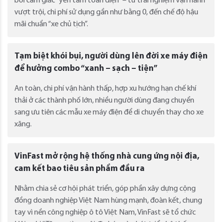
bởi cảm giác “yên tâm toàn diện” – từ trải nghiệm vận hành
vượt trội, chi phí sử dụng gần như bằng 0, đến chế độ hậu
mãi chuẩn “xe chủ tịch”.
Tạm biệt khói bụi, người dùng lên đời xe máy điện
để hưởng combo “xanh – sạch – tiện”
An toàn, chi phí vận hành thấp, hợp xu hướng hạn chế khí
thải ở các thành phố lớn, nhiều người dùng đang chuyển
sang ưu tiên các mẫu xe máy điện để di chuyển thay cho xe
xăng.
VinFast mở rộng hệ thống nhà cung ứng nội địa,
cam kết bao tiêu sản phẩm đầu ra
Nhằm chia sẻ cơ hội phát triển, góp phần xây dựng cộng
đồng doanh nghiệp Việt Nam hùng mạnh, đoàn kết, chung
tay vì nền công nghiệp ô tô Việt Nam, VinFast sẽ tổ chức