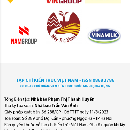
TẠP CHÍ KIẾN TRÚC VIỆT NAM - ISSN 0868 3786
CƠ QUAN CHỦ QUẢN: VIỆN KIẾN TRÚC QUỐC GIA - BỘ XÂY DỰNG
Tổng Biên tập:
Nhà báo Phạm Thị Thanh Huyền
Thư ký tòa soạn:
Nhà báo Trần Văn Ánh
Giấy phép xuất bản: Số 288/GP - Bộ TTTT ngày 11/8/2023
Tòa soạn: Số 389 phố Đội Cấn - phường Ngọc Hà - TP Hà Nội
Bản quyền thuộc về Tạp chí Kiến trúc Việt Nam. Ghi rõ nguồn khi lấy