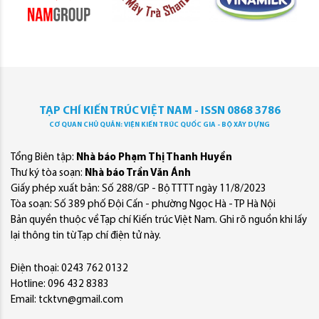
TẠP CHÍ KIẾN TRÚC VIỆT NAM - ISSN 0868 3786
CƠ QUAN CHỦ QUẢN: VIỆN KIẾN TRÚC QUỐC GIA - BỘ XÂY DỰNG
Tổng Biên tập:
Nhà báo Phạm Thị Thanh Huyền
Thư ký tòa soạn:
Nhà báo Trần Văn Ánh
Giấy phép xuất bản: Số 288/GP - Bộ TTTT ngày 11/8/2023
Tòa soạn: Số 389 phố Đội Cấn - phường Ngọc Hà - TP Hà Nội
Bản quyền thuộc về Tạp chí Kiến trúc Việt Nam. Ghi rõ nguồn khi lấy
lại thông tin từ Tạp chí điện tử này.
Điện thoại: 0243 762 0132
Hotline: 096 432 8383
Email: tcktvn@gmail.com