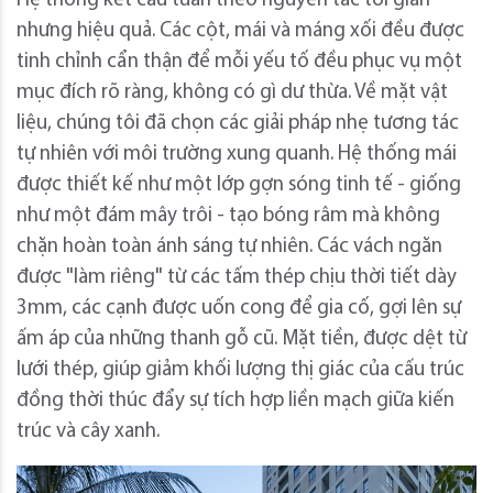
Hệ thống kết cấu tuân theo nguyên tắc tối giản
nhưng hiệu quả. Các cột, mái và máng xối đều được
tinh chỉnh cẩn thận để mỗi yếu tố đều phục vụ một
mục đích rõ ràng, không có gì dư thừa. Về mặt vật
liệu, chúng tôi đã chọn các giải pháp nhẹ tương tác
tự nhiên với môi trường xung quanh. Hệ thống mái
được thiết kế như một lớp gợn sóng tinh tế - giống
như một đám mây trôi - tạo bóng râm mà không
chặn hoàn toàn ánh sáng tự nhiên. Các vách ngăn
được "làm riêng" từ các tấm thép chịu thời tiết dày
3mm, các cạnh được uốn cong để gia cố, gợi lên sự
ấm áp của những thanh gỗ cũ. Mặt tiền, được dệt từ
lưới thép, giúp giảm khối lượng thị giác của cấu trúc
đồng thời thúc đẩy sự tích hợp liền mạch giữa kiến ​​
trúc và cây xanh.