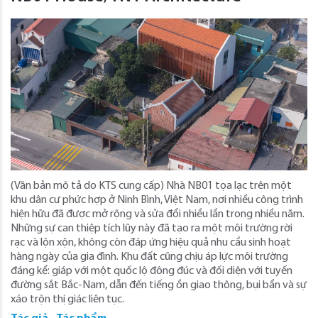
(Văn bản mô tả do KTS cung cấp) Nhà NB01 tọa lạc trên một
khu dân cư phức hợp ở Ninh Bình, Việt Nam, nơi nhiều công trình
hiện hữu đã được mở rộng và sửa đổi nhiều lần trong nhiều năm.
Những sự can thiệp tích lũy này đã tạo ra một môi trường rời
rạc và lộn xộn, không còn đáp ứng hiệu quả nhu cầu sinh hoạt
hàng ngày của gia đình. Khu đất cũng chịu áp lực môi trường
đáng kể: giáp với một quốc lộ đông đúc và đối diện với tuyến
đường sắt Bắc-Nam, dẫn đến tiếng ồn giao thông, bụi bẩn và sự
xáo trộn thị giác liên tục.