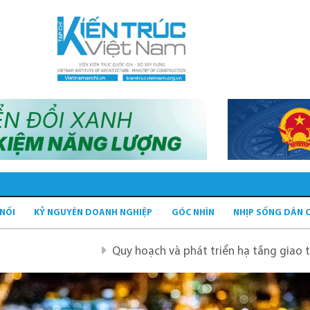
 NỐI
KỶ NGUYÊN DOANH NGHIỆP
GÓC NHÌN
NHỊP SỐNG DÂN 
Quy hoạch và phát triển hạ tầng giao thông tĩnh x