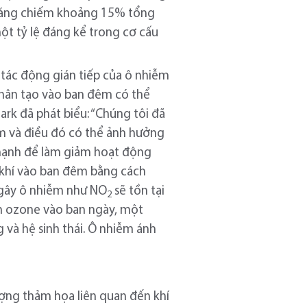
u sáng chiếm khoảng 15% tổng
một tỷ lệ đáng kể trong cơ cấu
 tác động gián tiếp của ô nhiễm
 nhân tạo vào ban đêm có thể
ark đã phát biểu: “Chúng tôi đã
m và điều đó có thể ảnh hưởng
 mạnh để làm giảm hoạt động
khí vào ban đêm bằng cách
 gây ô nhiễm như NO
sẽ tồn tại
2
nh ozone vào ban ngày, một
và hệ sinh thái. Ô nhiễm ánh
ng thảm họa liên quan đến khí