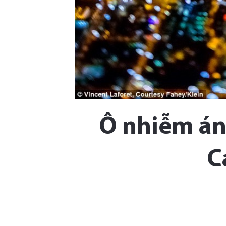
Ô nhiễm án
C