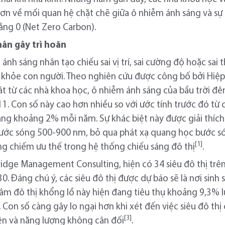
hơn về mối quan hệ chặt chẽ giữa ô nhiễm ánh sáng và sự 
ằng 0 (Net Zero Carbon).
hân gây trì hoãn
ánh sáng nhân tạo chiếu sai vị trí, sai cường độ hoặc sai 
 khỏe con người. Theo nghiên cứu được công bố bởi Hiệp
át từ các nhà khoa học, ô nhiễm ánh sáng của bầu trời đê
. Con số này cao hơn nhiều so với ước tính trước đó từ 
ăng khoảng 2% mỗi năm. Sự khác biệt này được giải thích 
 bước sóng 500-900 nm, bỏ qua phát xạ quang học bước s
[1]
ng chiếm ưu thế trong hệ thống chiếu sáng đô thị
.
idge Management Consulting, hiện có 34 siêu đô thị trên
0. Đáng chú ý, các siêu đô thị được dự báo sẽ là nơi sinh
tâm đô thị khổng lồ này hiện đang tiêu thụ khoảng 9,3% 
. Con số càng gây lo ngại hơn khi xét đến việc siêu đô thị
[3]
ên và năng lượng không cân đối
.