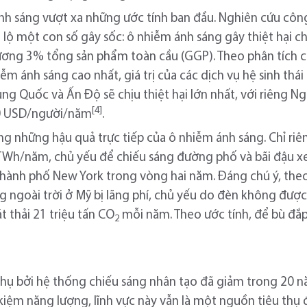
nh sáng vượt xa những ước tính ban đầu. Nghiên cứu côn
 lộ một con số gây sốc: ô nhiễm ánh sáng gây thiệt hại c
ơng 3% tổng sản phẩm toàn cầu (GGP). Theo phân tích c
m ánh sáng cao nhất, giá trị của các dịch vụ hệ sinh thá
ng Quốc và Ấn Độ sẽ chịu thiệt hại lớn nhất, với riêng Nga
[4]
00 USD/người/năm
.
ng những hậu quả trực tiếp của ô nhiễm ánh sáng. Chỉ riê
0TWh/năm, chủ yếu để chiếu sáng đường phố và bãi đậu x
hành phố New York trong vòng hai năm. Đáng chú ý, theo
g ngoài trời ở Mỹ bị lãng phí, chủ yếu do đèn không đượ
t thải 21 triệu tấn CO
mỗi năm. Theo ước tính, để bù đắ
2
hụ bởi hệ thống chiếu sáng nhân tạo đã giảm trong 20 nă
kiệm năng lượng, lĩnh vực này vẫn là một nguồn tiêu thụ 