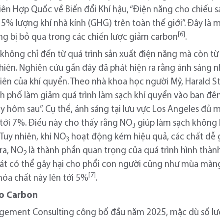
iên Hợp Quốc về Biến đổi Khí hậu, “Điện năng cho chiế
 5% lượng khí nhà kính (GHG) trên toàn thế giới”. Đây là 
[6]
ng bị bỏ qua trong các chiến lược giảm carbon
.
g không chỉ đến từ quá trình sản xuất điện năng mà còn từ
nhiên. Nghiên cứu gần đây đã phát hiện ra rằng ánh sáng
hiên của khí quyển. Theo nhà khoa học người Mỹ, Harald St
h phố làm giảm quá trình làm sạch khí quyển vào ban đê
y hôm sau”. Cụ thể, ánh sáng tại lưu vực Los Angeles đủ
ới 7%. Điều này cho thấy rằng NO
giúp làm sạch không 
3
Tuy nhiên, khi NO
hoạt động kém hiệu quả, các chất dễ
3
ra, NO
là thành phần quan trọng của quá trình hình thà
2
t có thể gây hại cho phổi con người cũng như mùa màng 
[7]
óa chất này lên tới 5%
.
ro Carbon
ement Consulting công bố đầu năm 2025, mặc dù số lượ