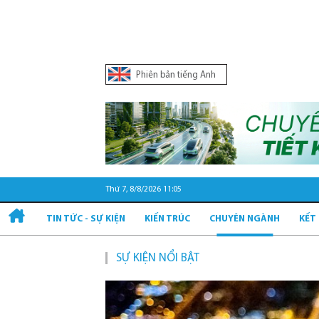
Phiên bản tiếng Anh
Thứ 7, 8/8/2026 11:05
TIN TỨC - SỰ KIỆN
KIẾN TRÚC
CHUYÊN NGÀNH
KẾT
SỰ KIỆN NỔI BẬT