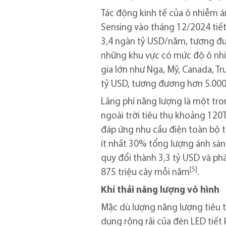
Tác động kinh tế của ô nhiễm á
Sensing vào tháng 12/2024 tiết
3,4 ngàn tỷ USD/năm, tương đư
những khu vực có mức độ ô nhiễ
gia lớn như Nga, Mỹ, Canada, Tru
tỷ USD, tương đương hơn 5.0
Lãng phí năng lượng là một tro
ngoài trời tiêu thụ khoảng 12
đáp ứng nhu cầu điện toàn bộ t
ít nhất 30% tổng lượng ánh sán
quy đổi thành 3,3 tỷ USD và phá
[5]
875 triệu cây mỗi năm
.
Khí thải năng lượng vô hình
Mặc dù lượng năng lượng tiêu t
dụng rộng rãi của đèn LED tiết 