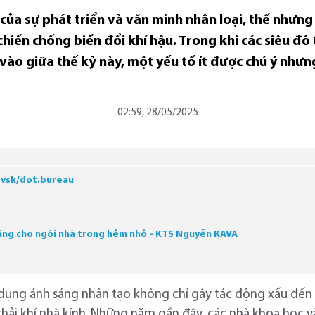
của sự phát triển và văn minh nhân loại, thế nhưn
hiến chống biến đổi khí hậu. Trong khi các siêu đô 
ào giữa thế kỷ này, một yếu tố ít được chú ý nhưn
02:59, 28/05/2025
evsk/dot.bureau
 sáng cho ngôi nhà trong hẻm nhỏ - KTS Nguyễn KAVA
lạm dụng ánh sáng nhân tạo không chỉ gây tác động xấu đế
hải khí nhà kính. Những năm gần đây, các nhà khoa học v