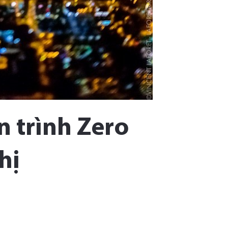
 trình Zero
hị