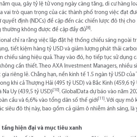
năm qua, gây tỷ lệ tử vong ngày càng tăng, di cư hàng loạ
a vai trò quan trọng của các thành phố trong việc đạt đư
quyết định (NDCs) đề cập đến các chiến lược đô thị cho 
[8]
g thường không được đề cập đầy đủ
.
onal chỉ ra rằng việc lắp đặt hệ thống chiếu sáng ngoài t
ng, tiết kiệm hàng tỷ USD và giảm lượng phát thải carb
 chiếu sáng hiệu quả. Thay vào đó, họ tiếp tục sử dụng c
không cần thiết. Theo AXA Investment Managers, nhiều siê
gia riêng lẻ. Chẳng hạn, nền kinh tế 1.5 ngàn tỷ USD của
ong khi cả Thượng Hải (495 tỷ USD) và Bắc Kinh (459,6 tỷ
[10]
à Na Uy (439,5 tỷ USD)
. GlobalData dự báo vào năm 202
[11]
àn cầu và 6,6% vào tổng dân số thế giới
. Với quy mô 
ác siêu đô thị này, bao gồm cả giảm ô nhiễm ánh sáng, là
 tầng hiện đại và mục tiêu xanh