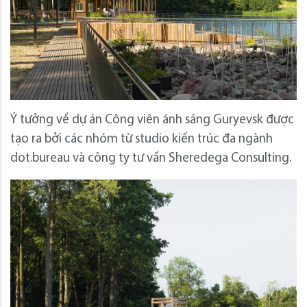
Ý tưởng về dự án Công viên ánh sáng Guryevsk được
tạo ra bởi các nhóm từ studio kiến ​​trúc đa ngành
dot.bureau và công ty tư vấn Sheredega Consulting.