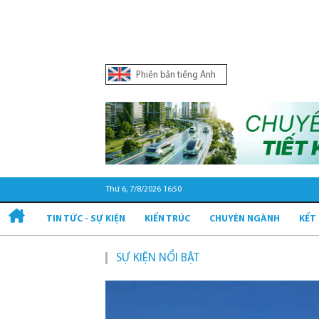
Phiên bản tiếng Anh
Thứ 6, 7/8/2026 16:50
TIN TỨC - SỰ KIỆN
KIẾN TRÚC
CHUYÊN NGÀNH
KẾT
SỰ KIỆN NỔI BẬT
Quy h