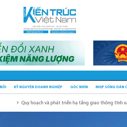
 NỐI
KỶ NGUYÊN DOANH NGHIỆP
GÓC NHÌN
NHỊP SỐNG DÂN 
oạch và phát triển hạ tầng giao thông tĩnh xanh
Quy ho