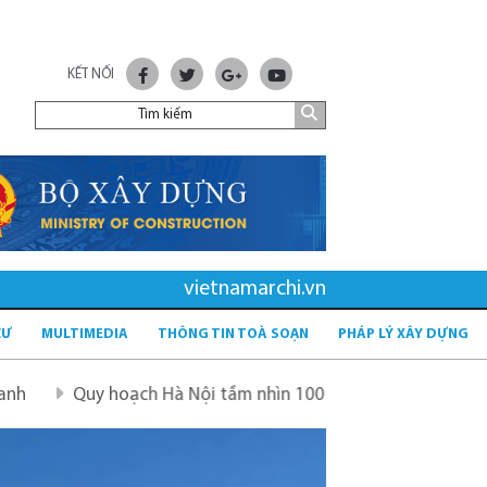
KẾT NỐI
vietnamarchi.vn
CƯ
MULTIMEDIA
THÔNG TIN TOÀ SOẠN
PHÁP LÝ XÂY DỰNG
ạch Hà Nội tầm nhìn 100 năm
Quy hoạch mới sau sáp nh