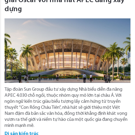
giải Oscar với nhà hát APEC đang xây
dựng
Tập đoàn Sun Group đầu tư xây dựng Nhà biểu diễn đa năng
APEC 4.030 chỗ ngồi, thuộc nhóm quy mô lớn tại châu Á. Với
ngôn ngữ kiến trúc giàu biểu tượng lấy cảm hứng từ truyền
thuyết “Con Rồng Cháu Tiên”, nhà hát sẽ giới thiệu một Việt
Nam đậm đà bản sắc văn hóa, đồng thời khẳng định khát vọng
vươn ra thế giới và niềm tự hào của một quốc gia đang chuyển
mình mạnh mẽ.
Di sản kiến trúc