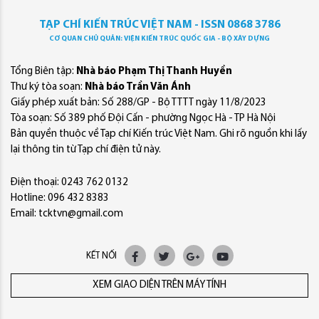
TẠP CHÍ KIẾN TRÚC VIỆT NAM - ISSN 0868 3786
CƠ QUAN CHỦ QUẢN: VIỆN KIẾN TRÚC QUỐC GIA - BỘ XÂY DỰNG
Tổng Biên tập:
Nhà báo Phạm Thị Thanh Huyền
Thư ký tòa soạn:
Nhà báo Trần Văn Ánh
Giấy phép xuất bản: Số 288/GP - Bộ TTTT ngày 11/8/2023
Tòa soạn: Số 389 phố Đội Cấn - phường Ngọc Hà - TP Hà Nội
Bản quyền thuộc về Tạp chí Kiến trúc Việt Nam. Ghi rõ nguồn khi lấy
lại thông tin từ Tạp chí điện tử này.
Điện thoại: 0243 762 0132
Hotline: 096 432 8383
Email: tcktvn@gmail.com
KẾT NỐI
XEM GIAO DIỆN TRÊN MÁY TÍNH