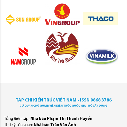
TẠP CHÍ KIẾN TRÚC VIỆT NAM - ISSN 0868 3786
CƠ QUAN CHỦ QUẢN: VIỆN KIẾN TRÚC QUỐC GIA - BỘ XÂY DỰNG
Tổng Biên tập:
Nhà báo Phạm Thị Thanh Huyền
Thư ký tòa soạn:
Nhà báo Trần Văn Ánh