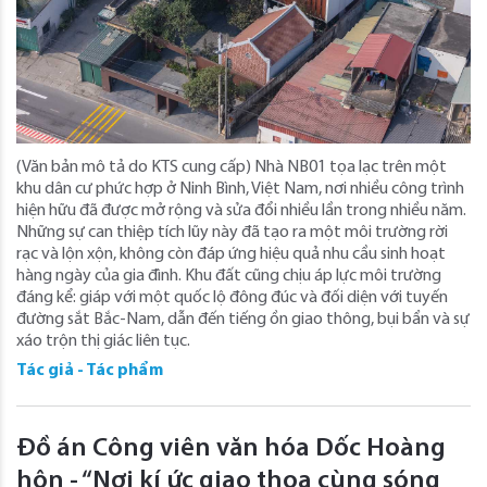
(Văn bản mô tả do KTS cung cấp) Nhà NB01 tọa lạc trên một
khu dân cư phức hợp ở Ninh Bình, Việt Nam, nơi nhiều công trình
hiện hữu đã được mở rộng và sửa đổi nhiều lần trong nhiều năm.
Những sự can thiệp tích lũy này đã tạo ra một môi trường rời
rạc và lộn xộn, không còn đáp ứng hiệu quả nhu cầu sinh hoạt
hàng ngày của gia đình. Khu đất cũng chịu áp lực môi trường
đáng kể: giáp với một quốc lộ đông đúc và đối diện với tuyến
đường sắt Bắc-Nam, dẫn đến tiếng ồn giao thông, bụi bẩn và sự
xáo trộn thị giác liên tục.
Tác giả - Tác phẩm
Đồ án Công viên văn hóa Dốc Hoàng
hôn - “Nơi kí ức giao thoa cùng sóng