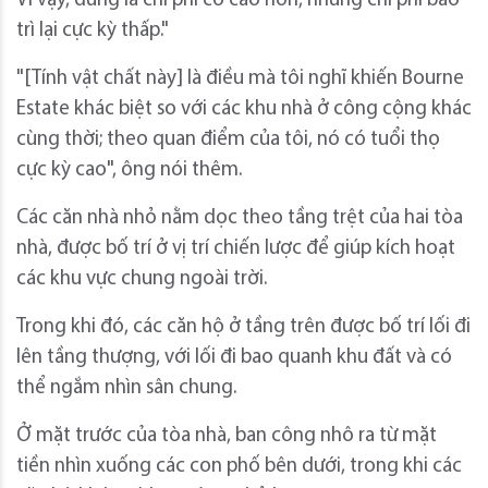
Vì vậy, đúng là chi phí có cao hơn, nhưng chi phí bảo
trì lại cực kỳ thấp."
"[Tính vật chất này] là điều mà tôi nghĩ khiến Bourne
Estate khác biệt so với các khu nhà ở công cộng khác
cùng thời; theo quan điểm của tôi, nó có tuổi thọ
cực kỳ cao", ông nói thêm.
Các căn nhà nhỏ nằm dọc theo tầng trệt của hai tòa
nhà, được bố trí ở vị trí chiến lược để giúp kích hoạt
các khu vực chung ngoài trời.
Trong khi đó, các căn hộ ở tầng trên được bố trí lối đi
lên tầng thượng, với lối đi bao quanh khu đất và có
thể ngắm nhìn sân chung.
Ở mặt trước của tòa nhà, ban công nhô ra từ mặt
tiền nhìn xuống các con phố bên dưới, trong khi các