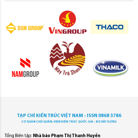
TẠP CHÍ KIẾN TRÚC VIỆT NAM - ISSN 0868 3786
CƠ QUAN CHỦ QUẢN: VIỆN KIẾN TRÚC QUỐC GIA - BỘ XÂY DỰNG
Tổng Biên tập:
Nhà báo Phạm Thị Thanh Huyền