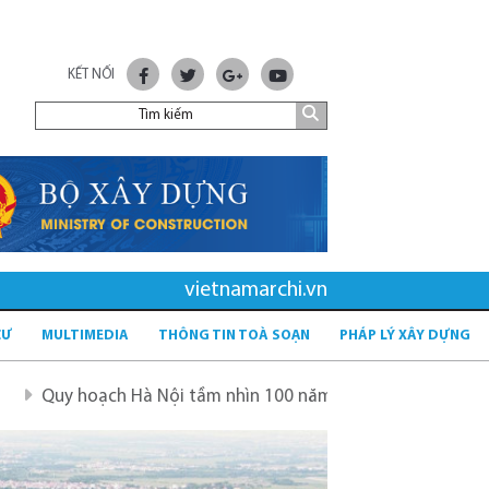
KẾT NỐI
vietnamarchi.vn
CƯ
MULTIMEDIA
THÔNG TIN TOÀ SOẠN
PHÁP LÝ XÂY DỰNG
h Hà Nội tầm nhìn 100 năm
Quy hoạch mới sau sáp nhập 