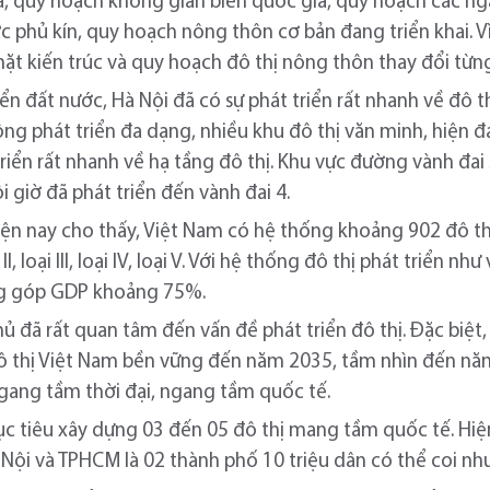
a, quy hoạch không gian biển quốc gia, quy hoạch các 
 phủ kín, quy hoạch nông thôn cơ bản đang triển khai. Vì 
ặt kiến trúc và quy hoạch đô thị nông thôn thay đổi từn
iển đất nước, Hà Nội đã có sự phát triển rất nhanh về đô 
ông phát triển đa dạng, nhiều khu đô thị văn minh, hiện 
ển rất nhanh về hạ tầng đô thị. Khu vực đường vành đai 3
i giờ đã phát triển đến vành đai 4.
hiện nay cho thấy, Việt Nam có hệ thống khoảng 902 đô thị,
ại II, loại III, loại IV, loại V. Với hệ thống đô thị phát triển
ng góp GDP khoảng 75%.
ủ đã rất quan tâm đến vấn đề phát triển đô thị. Đặc biệt,
đô thị Việt Nam bền vững đến năm 2035, tầm nhìn đến nă
gang tầm thời đại, ngang tầm quốc tế.
c tiêu xây dựng 03 đến 05 đô thị mang tầm quốc tế. Hiện
ội và TPHCM là 02 thành phố 10 triệu dân có thể coi như 