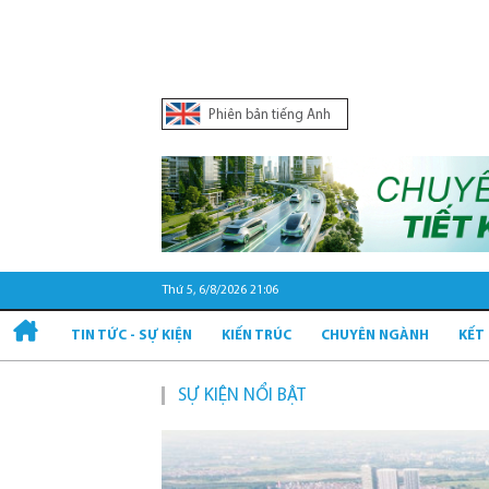
Phiên bản tiếng Anh
Thứ 5, 6/8/2026 21:07
TIN TỨC - SỰ KIỆN
KIẾN TRÚC
CHUYÊN NGÀNH
KẾT
SỰ KIỆN NỔI BẬT
Quy hoạ