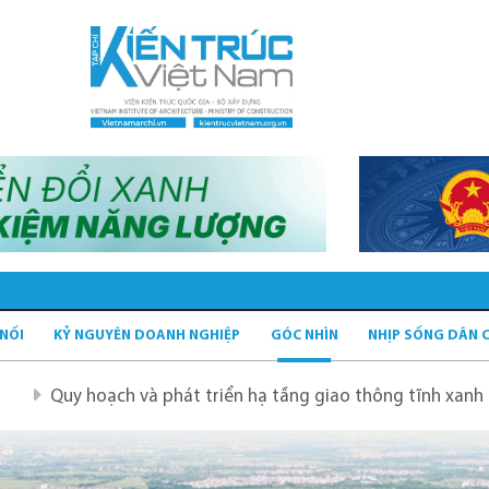
 NỐI
KỶ NGUYÊN DOANH NGHIỆP
GÓC NHÌN
NHỊP SỐNG DÂN 
ch và phát triển hạ tầng giao thông tĩnh xanh
Quy hoạc