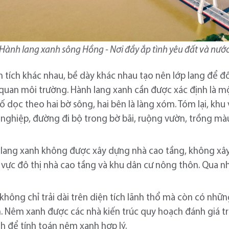
Hành lang xanh sông Hồng - Nơi đầy ắp tình yêu đất và nướ
tích khác nhau, bề dày khác nhau tạo nên lớp lang để đô 
quan môi trường. Hành lang xanh cần được xác định là một
số dọc theo hai bờ sông, hai bên là làng xóm. Tóm lại, kh
nghiệp, đường đi bộ trong bờ bãi, ruộng vườn, trồng mà
 lang xanh không được xây dựng nhà cao tầng, không xâ
 vực đô thị nhà cao tầng và khu dân cư nông thôn. Qua n
 không chỉ trải dài trên diện tích lãnh thổ mà còn có nh
 Nêm xanh được các nhà kiến trúc quy hoạch đánh giá tr
nh để tính toán nêm xanh hợp lý.