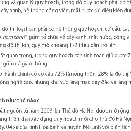
ựng và quản lý quy hoạch, trong đó quy hoạch phải có h
có cây xanh, hệ thống công viên, mặt nước đủ điều kiện đ
 đô thị loại I cần phải có hệ thống quy hoạch, cơ cấu, cấ
h, nêm xanh”
; gồm tổ chức về cây xanh, mặt nước, công vi
 đô thị lớn, quy mô khoảng 1-2 triệu dân trở lên.
 rất quan trọng, trong quy hoạch cần tính toán giữ được
o gồm cả giao thông.
ới hành chính có cơ cấu 72% là nông thôn, 28% là đô thị.
ông nghệ cao, những khu vực làng mạc dày đặc và làng
nh như thế nào?
ắt nguồn từ năm 2008, khi Thủ đô Hà Nội được mở rộng đ
ng triển khai xây dựng quy hoạch mới cho Thủ đô Hà Nội.
Tây, 04 xã của tỉnh Hòa Bình và huyện Mê Linh với diện tí