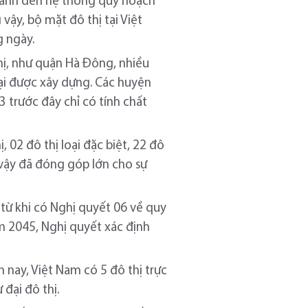
ngành đến hệ thống quy hoạch
vậy, bộ mặt đô thị tại Việt
g ngày.
thị, như quận Hà Đông, nhiều
đại được xây dựng. Các huyện
 trước đây chỉ có tính chất
 02 đô thị loại đặc biệt, 22 đô
 như vậy đã đóng góp lớn cho sự
 từ khi có Nghị quyết 06 về quy
m 2045, Nghị quyết xác định
 nay, Việt Nam có 5 đô thị trực
đại đô thị.