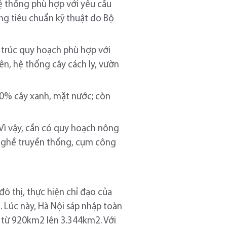
ệ thống phù hợp với yêu cầu
úng tiêu chuẩn kỹ thuật do Bộ
u trúc quy hoạch phù hợp với
ên, hệ thống cây cách ly, vườn
 70% cây xanh, mặt nước; còn
 Vì vậy, cần có quy hoạch nông
 nghề truyền thống, cụm công
ô thị, thực hiện chỉ đạo của
 Lúc này, Hà Nội sáp nhập toàn
ch từ 920km2 lên 3.344km2. Với