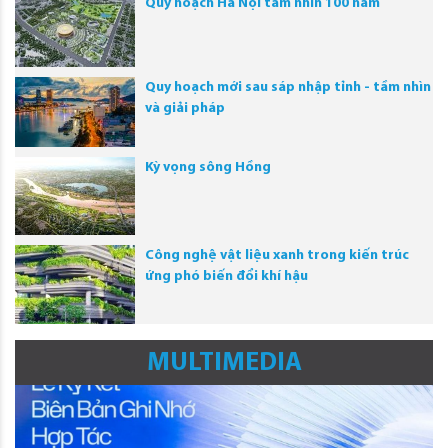
Quy hoạch Hà Nội tầm nhìn 100 năm
Quy hoạch mới sau sáp nhập tỉnh - tầm nhìn
và giải pháp
Kỳ vọng sông Hồng
Công nghệ vật liệu xanh trong kiến trúc
ứng phó biến đổi khí hậu
MULTIMEDIA