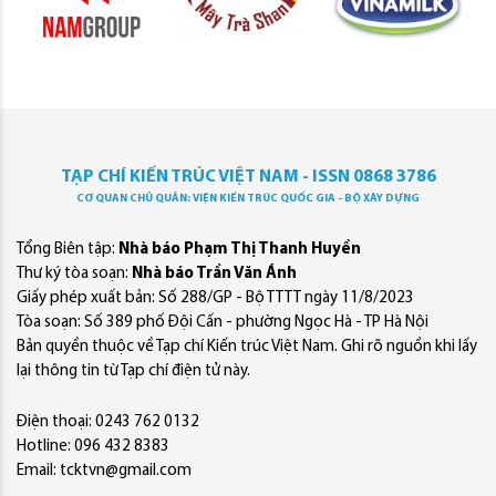
TẠP CHÍ KIẾN TRÚC VIỆT NAM - ISSN 0868 3786
CƠ QUAN CHỦ QUẢN: VIỆN KIẾN TRÚC QUỐC GIA - BỘ XÂY DỰNG
Tổng Biên tập:
Nhà báo Phạm Thị Thanh Huyền
Thư ký tòa soạn:
Nhà báo Trần Văn Ánh
Giấy phép xuất bản: Số 288/GP - Bộ TTTT ngày 11/8/2023
Tòa soạn: Số 389 phố Đội Cấn - phường Ngọc Hà - TP Hà Nội
Bản quyền thuộc về Tạp chí Kiến trúc Việt Nam. Ghi rõ nguồn khi lấy
lại thông tin từ Tạp chí điện tử này.
Điện thoại: 0243 762 0132
Hotline: 096 432 8383
Email: tcktvn@gmail.com