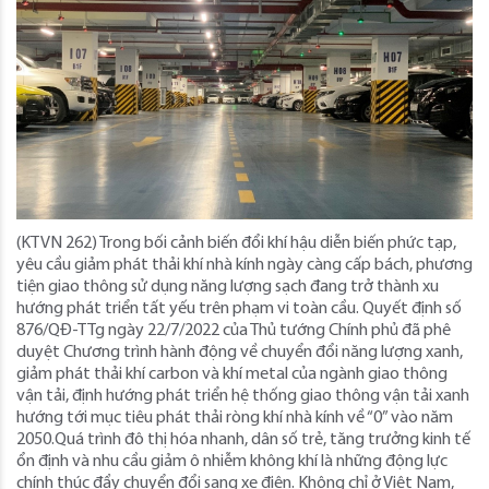
(KTVN 262) Trong bối cảnh biến đổi khí hậu diễn biến phức tạp,
yêu cầu giảm phát thải khí nhà kính ngày càng cấp bách, phương
tiện giao thông sử dụng năng lượng sạch đang trở thành xu
hướng phát triển tất yếu trên phạm vi toàn cầu. Quyết định số
876/QĐ-TTg ngày 22/7/2022 của Thủ tướng Chính phủ đã phê
duyệt Chương trình hành động về chuyển đổi năng lượng xanh,
giảm phát thải khí carbon và khí metal của ngành giao thông
vận tải, định hướng phát triển hệ thống giao thông vận tải xanh
hướng tới mục tiêu phát thải ròng khí nhà kính về “0” vào năm
2050.Quá trình đô thị hóa nhanh, dân số trẻ, tăng trưởng kinh tế
ổn định và nhu cầu giảm ô nhiễm không khí là những động lực
chính thúc đẩy chuyển đổi sang xe điện. Không chỉ ở Việt Nam,