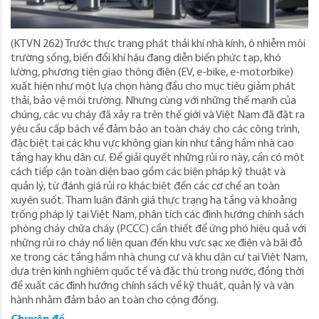
(KTVN 262) Trước thực trạng phát thải khí nhà kính, ô nhiễm môi
trường sống, biến đổi khí hậu đang diễn biến phức tạp, khó
lường, phương tiện giao thông điện (EV, e-bike, e-motorbike)
xuất hiện như một lựa chọn hàng đầu cho mục tiêu giảm phát
thải, bảo vệ môi trường. Nhưng cùng với những thế mạnh của
chúng, các vụ cháy đã xảy ra trên thế giới và Việt Nam đã đặt ra
yêu cầu cấp bách về đảm bảo an toàn cháy cho các công trình,
đặc biệt tại các khu vực không gian kín như tầng hầm nhà cao
tầng hay khu dân cư. Để giải quyết những rủi ro này, cần có một
cách tiếp cận toàn diện bao gồm các biện pháp kỹ thuật và
quản lý, từ đánh giá rủi ro khác biệt đến các cơ chế an toàn
xuyên suốt. Tham luận đánh giá thực trạng hạ tầng và khoảng
trống pháp lý tại Việt Nam, phân tích các định hướng chính sách
phòng cháy chữa cháy (PCCC) cần thiết để ứng phó hiệu quả với
những rủi ro cháy nổ liên quan đến khu vực sạc xe điện và bãi đỗ
xe trong các tầng hầm nhà chung cư và khu dân cư tại Việt Nam,
dựa trên kinh nghiệm quốc tế và đặc thù trong nước, đồng thời
đề xuất các định hướng chính sách về kỹ thuật, quản lý và vận
hành nhằm đảm bảo an toàn cho cộng đồng.