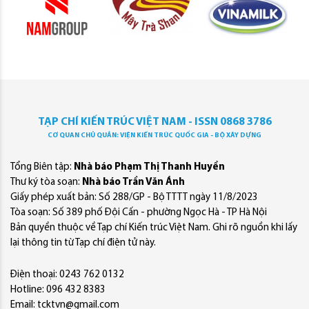
TẠP CHÍ KIẾN TRÚC VIỆT NAM - ISSN 0868 3786
CƠ QUAN CHỦ QUẢN: VIỆN KIẾN TRÚC QUỐC GIA - BỘ XÂY DỰNG
Tổng Biên tập:
Nhà báo Phạm Thị Thanh Huyền
Thư ký tòa soạn:
Nhà báo Trần Văn Ánh
Giấy phép xuất bản: Số 288/GP - Bộ TTTT ngày 11/8/2023
Tòa soạn: Số 389 phố Đội Cấn - phường Ngọc Hà - TP Hà Nội
Bản quyền thuộc về Tạp chí Kiến trúc Việt Nam. Ghi rõ nguồn khi lấy
lại thông tin từ Tạp chí điện tử này.
Điện thoại: 0243 762 0132
Hotline: 096 432 8383
Email: tcktvn@gmail.com