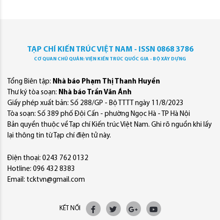
TẠP CHÍ KIẾN TRÚC VIỆT NAM - ISSN 0868 3786
CƠ QUAN CHỦ QUẢN: VIỆN KIẾN TRÚC QUỐC GIA - BỘ XÂY DỰNG
Tổng Biên tập:
Nhà báo Phạm Thị Thanh Huyền
Thư ký tòa soạn:
Nhà báo Trần Văn Ánh
Giấy phép xuất bản: Số 288/GP - Bộ TTTT ngày 11/8/2023
Tòa soạn: Số 389 phố Đội Cấn - phường Ngọc Hà - TP Hà Nội
Bản quyền thuộc về Tạp chí Kiến trúc Việt Nam. Ghi rõ nguồn khi lấy
lại thông tin từ Tạp chí điện tử này.
Điện thoại: 0243 762 0132
Hotline: 096 432 8383
Email: tcktvn@gmail.com
KẾT NỐI