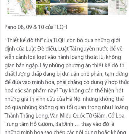
Pano 08, 09 & 10 của TLQH
“Thiết kế đô thị” của TLQH còn bỏ qua những giới
định của Luật Đê điều, Luật Tài nguyên nước để vẽ
viễn cảnh loè loẹt vào hành loang thoát lũ, không
gian bán ngập. Lấy những phương án thiết kế đô thị
chất lượng thấp đang bị dư luận phê phán, tạm dừng
để đưa vào minh hoạ, phải chăng có dụng ý hợp thức
hoá các sản phẩm này? Tuy không cần thể hiện hết
những giá trị vĩnh cửu của Hà Nội nhưng không thể
bỏ qua những không gian tối quan trọng như Hoàng
Thành Thăng Long, Văn Miếu Quốc Tử Giám, Cổ Loa,
Trung tâm Hồ Gươm, Ba Đình … thay vào đó là
những minh hoạ sao chép các nội dung hoặc không