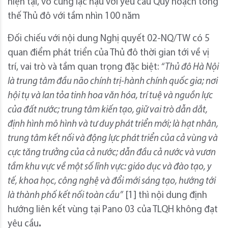
hiện tại, vô cùng lạc hậu với yêu cầu Quy hoạch tổng
thế Thủ đô với tầm nhìn 100 năm
Đối chiếu với nội dung Nghị quyết 02-NQ/TW có 5
quan điểm phát triển của Thủ đô thời gian tới về vị
trí, vai trò và tầm quan trọng đặc biệt:
“Thủ đô Hà Nội
là trung tâm đầu não chính trị-hành chính quốc gia; nơi
hội tụ và lan tỏa tinh hoa văn hóa, trí tuệ và nguồn lực
của đất nước; trung tâm kiến tạo, giữ vai trò dẫn dắt,
định hình mô hình và tư duy phát triển mới; là hạt nhân,
trung tâm kết nối và động lực phát triển của cả vùng và
cực tăng trưởng của cả nước; dẫn đầu cả nước và vươn
tầm khu vực về một số lĩnh vực: giáo dục và đào tạo, y
tế, khoa học, công nghệ và đổi mới sáng tạo, hướng tới
là thành phố kết nối toàn cầu”
[1] thì nội dung định
hướng liên kết vùng tại Pano 03 của TLQH không đạt
yêu cầu
.