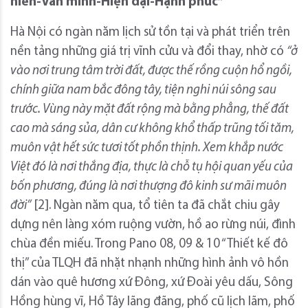
hiến-Văn minh-Hiện đại-Hạnh phúc”
Hà Nội có ngàn năm lịch sử tồn tại và phát triển trên
nền tảng những giá trị vĩnh cửu và đổi thay, nhờ có
“ở
vào nơi trung tâm trời đất, được thế rồng cuộn hổ ngồi,
chính giữa nam bắc đông tây, tiện nghi núi sông sau
trước. Vùng này mặt đất rộng mà bằng phẳng, thế đất
cao mà sáng sủa, dân cư không khổ thấp trũng tối tăm,
muôn vật hết sức tươi tốt phồn thịnh. Xem khắp nước
Việt đó là nơi thắng địa, thực là chỗ tụ hội quan yếu của
bốn phương, đúng là nơi thượng đô kinh sư mãi muôn
đời”
[2]. Ngàn năm qua, tổ tiên ta đã chắt chiu gây
dựng nên làng xóm ruộng vườn, hồ ao rừng núi, đình
chùa đền miếu. Trong Pano 08, 09 & 10 “Thiết kế đô
thị” của TLQH đã nhặt nhạnh những hình ảnh vô hồn
dán vào quê hương xứ Đông, xứ Đoài yêu dấu, Sông
Hồng hùng vĩ, Hồ Tây lãng đãng, phố cũ lịch lãm, phố