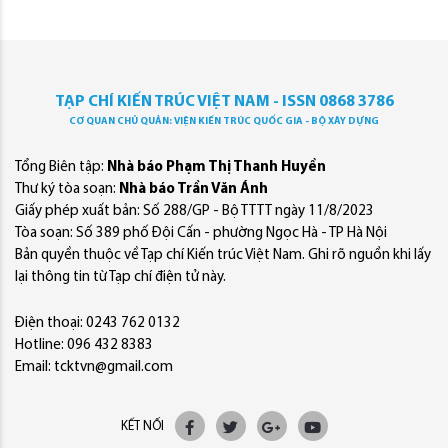
TẠP CHÍ KIẾN TRÚC VIỆT NAM - ISSN 0868 3786
CƠ QUAN CHỦ QUẢN: VIỆN KIẾN TRÚC QUỐC GIA - BỘ XÂY DỰNG
Tổng Biên tập:
Nhà báo Phạm Thị Thanh Huyền
Thư ký tòa soạn:
Nhà báo Trần Văn Ánh
Giấy phép xuất bản: Số 288/GP - Bộ TTTT ngày 11/8/2023
Tòa soạn: Số 389 phố Đội Cấn - phường Ngọc Hà - TP Hà Nội
Bản quyền thuộc về Tạp chí Kiến trúc Việt Nam. Ghi rõ nguồn khi lấy
lại thông tin từ Tạp chí điện tử này.
Điện thoại: 0243 762 0132
Hotline: 096 432 8383
Email: tcktvn@gmail.com
KẾT NỐI