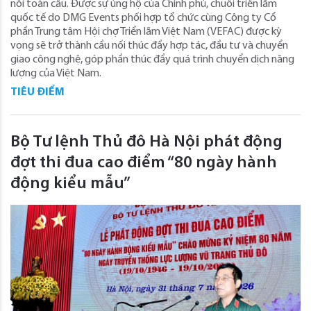
nối toàn cầu. Được sự ủng hộ của Chính phủ, chuỗi triển lãm
quốc tế do DMG Events phối hợp tổ chức cùng Công ty Cổ
phần Trung tâm Hội chợ Triển lãm Việt Nam (VEFAC) được kỳ
vọng sẽ trở thành cầu nối thúc đẩy hợp tác, đầu tư và chuyển
giao công nghệ, góp phần thúc đẩy quá trình chuyển dịch năng
lượng của Việt Nam.
TIÊU ĐIỂM
Bộ Tư lệnh Thủ đô Hà Nội phát động
đợt thi đua cao điểm “80 ngày hành
động kiểu mẫu”