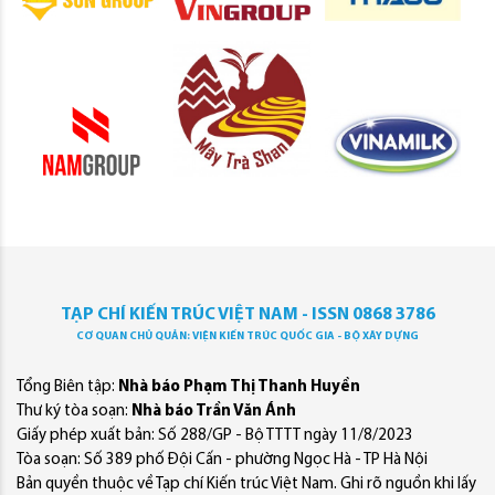
TẠP CHÍ KIẾN TRÚC VIỆT NAM - ISSN 0868 3786
CƠ QUAN CHỦ QUẢN: VIỆN KIẾN TRÚC QUỐC GIA - BỘ XÂY DỰNG
Tổng Biên tập:
Nhà báo Phạm Thị Thanh Huyền
Thư ký tòa soạn:
Nhà báo Trần Văn Ánh
Giấy phép xuất bản: Số 288/GP - Bộ TTTT ngày 11/8/2023
Tòa soạn: Số 389 phố Đội Cấn - phường Ngọc Hà - TP Hà Nội
Bản quyền thuộc về Tạp chí Kiến trúc Việt Nam. Ghi rõ nguồn khi lấy