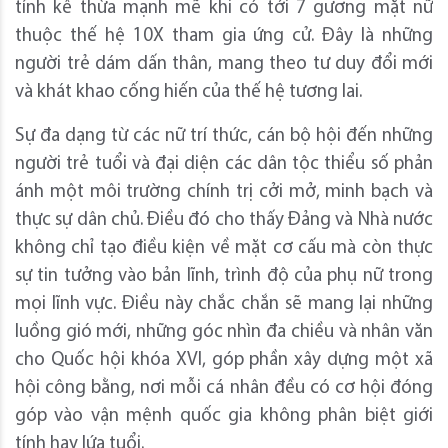
tính kế thừa mạnh mẽ khi có tới 7 gương mặt nữ
thuộc thế hệ 10X tham gia ứng cử. Đây là những
người trẻ dám dấn thân, mang theo tư duy đổi mới
và khát khao cống hiến của thế hệ tương lai.
Sự đa dạng từ các nữ trí thức, cán bộ hội đến những
người trẻ tuổi và đại diện các dân tộc thiểu số phản
ánh một môi trường chính trị cởi mở, minh bạch và
thực sự dân chủ. Điều đó cho thấy Đảng và Nhà nước
không chỉ tạo điều kiện về mặt cơ cấu mà còn thực
sự tin tưởng vào bản lĩnh, trình độ của phụ nữ trong
mọi lĩnh vực. Điều này chắc chắn sẽ mang lại những
luồng gió mới, những góc nhìn đa chiều và nhân văn
cho Quốc hội khóa XVI, góp phần xây dựng một xã
hội công bằng, nơi mỗi cá nhân đều có cơ hội đóng
góp vào vận mệnh quốc gia không phân biệt giới
tính hay lứa tuổi.