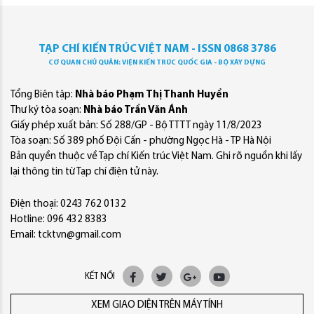
TẠP CHÍ KIẾN TRÚC VIỆT NAM - ISSN 0868 3786
CƠ QUAN CHỦ QUẢN: VIỆN KIẾN TRÚC QUỐC GIA - BỘ XÂY DỰNG
Tổng Biên tập:
Nhà báo Phạm Thị Thanh Huyền
Thư ký tòa soạn:
Nhà báo Trần Văn Ánh
Giấy phép xuất bản: Số 288/GP - Bộ TTTT ngày 11/8/2023
Tòa soạn: Số 389 phố Đội Cấn - phường Ngọc Hà - TP Hà Nội
Bản quyền thuộc về Tạp chí Kiến trúc Việt Nam. Ghi rõ nguồn khi lấy
lại thông tin từ Tạp chí điện tử này.
Điện thoại: 0243 762 0132
Hotline: 096 432 8383
Email: tcktvn@gmail.com
KẾT NỐI
XEM GIAO DIỆN TRÊN MÁY TÍNH