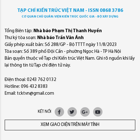
TẠP CHÍ KIẾN TRÚC VIỆT NAM - ISSN 0868 3786
CƠ QUAN CHỦ QUẢN: VIỆN KIẾN TRÚC QUỐC GIA - BỘ XÂY DỰNG
Tổng Biên tập:
Nhà báo Phạm Thị Thanh Huyền
Thư ký tòa soạn:
Nhà báo Trần Văn Ánh
Giấy phép xuất bản: Số 288/GP - Bộ TTTT ngày 11/8/2023
Tòa soạn: Số 389 phố Đội Cấn - phường Ngọc Hà - TP Hà Nội
Bản quyền thuộc về Tạp chí Kiến trúc Việt Nam. Ghi rõ nguồn khi lấy
lại thông tin từ Tạp chí điện tử này.
Điện thoại: 0243 762 0132
Hotline: 096 432 8383
Email: tcktvn@gmail.com
KẾT NỐI
XEM GIAO DIỆN TRÊN MÁY TÍNH