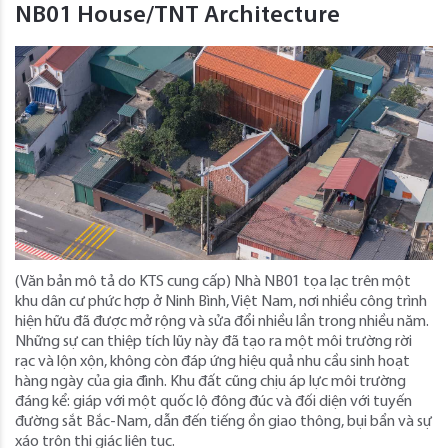
NB01 House/TNT Architecture
(Văn bản mô tả do KTS cung cấp) Nhà NB01 tọa lạc trên một
khu dân cư phức hợp ở Ninh Bình, Việt Nam, nơi nhiều công trình
hiện hữu đã được mở rộng và sửa đổi nhiều lần trong nhiều năm.
Những sự can thiệp tích lũy này đã tạo ra một môi trường rời
rạc và lộn xộn, không còn đáp ứng hiệu quả nhu cầu sinh hoạt
hàng ngày của gia đình. Khu đất cũng chịu áp lực môi trường
đáng kể: giáp với một quốc lộ đông đúc và đối diện với tuyến
đường sắt Bắc-Nam, dẫn đến tiếng ồn giao thông, bụi bẩn và sự
xáo trộn thị giác liên tục.