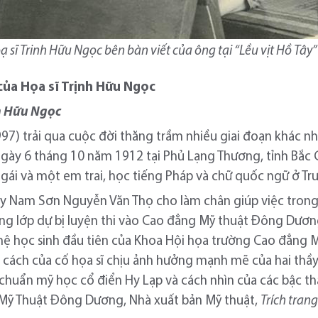
ạ sĩ Trinh Hữu Ngọc bên bàn viết của ông tại “Lều vịt Hồ Tâ
 của Họa sĩ Trịnh Hữu Ngọc
nh Hữu Ngọc
97) trải qua cuộc đời thăng trầm nhiều giai đoạn khác nh
 ngày 6 tháng 10 năm 1912 tại Phủ Lạng Thương, tỉnh Bắ
 gái và một em trai, học tiếng Pháp và chữ quốc ngữ ở Tr
ầy Nam Sơn Nguyễn Văn Thọ cho làm chân giúp việc trong 
ong lớp dự bị luyện thi vào Cao đẳng Mỹ thuật Đông Dươ
 hệ học sinh đầu tiên của Khoa Hội họa trường Cao đẳng
g cách của cố họa sĩ chịu ảnh hưởng mạnh mẽ của hai thầy
 chuẩn mỹ học cổ điển Hy Lạp và cách nhìn của các bậc th
a Mỹ Thuật Đông Dương, Nhà xuất bản Mỹ thuật,
Trích trang