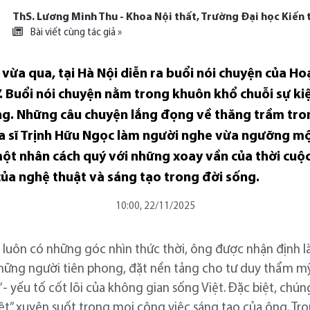
ThS. Lương Minh Thu - Khoa Nội thất, Trường Đại học Kiến 
Bài viết cùng tác giả »
ừa qua, tại Hà Nội diễn ra buổi nói chuyện của Hoạ 
. Buổi nói chuyện nằm trong khuôn khổ chuỗi sự kiệ
g. Những câu chuyện lắng đọng về thăng trầm tron
ọa sĩ Trịnh Hữu Ngọc làm người nghe vừa ngưỡng m
một nhân cách quý với những xoay vần của thời cuộ
 của nghệ thuật và sáng tạo trong đời sống.
10:00, 22/11/2025
 luôn có những góc nhìn thức thời, ông được nhận định là 
hững người tiên phong, đặt nền tảng cho tư duy thẩm mỹ 
- yếu tố cốt lõi của không gian sống Việt. Đặc biệt, chú
Việt” xuyên suốt trong mọi công việc sáng tạo của ông. Tro