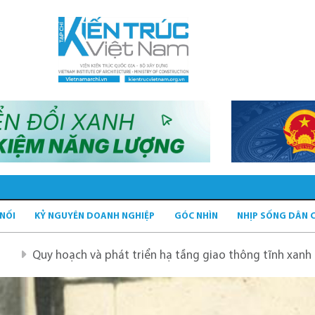
 NỐI
KỶ NGUYÊN DOANH NGHIỆP
GÓC NHÌN
NHỊP SỐNG DÂN 
oạch và phát triển hạ tầng giao thông tĩnh xanh
Quy ho