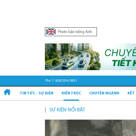
Phiên bản tiếng Anh
Thứ 7, 8/8/2026 08:51
TIN TỨC - SỰ KIỆN
KIẾN TRÚC
CHUYÊN NGÀNH
KẾT
SỰ KIỆN NỔI BẬT
Quy h