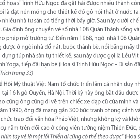
, cố họa sĩ Trịnh Hữu Ngọc đã gặt hái được nhiều thành
 coi là đặt nền móng cho thiết kế đồ gỗ nội thất ở nước 
o nhiều nhà tư sản có tiếng thời bấy giờ. Sau này dưới c
. Gia đình ông chuyển về số nhà 108 Quán Thánh sống và 
 cho phép mở trường tư. Đến năm 1968, ngôi nhà 108 Quá
g được ở ngôi nhà đổ nát, buộc thành bè, nổi bằng mấy 
dựng túp nhà sàn tự thiết kế, sau này được gọi là Lều Vị
ành Yoga, tiếp đãi bạn bè (Hoạ sĩ Trịnh Hữu Ngọc - Di sản 
Trích trang 33)
ể Hội Mỹ thuật Việt Nam tổ chức triển lãm cá nhân duy nh
tại 16 Ngô Quyền, Hà Nội. Thời kỳ này ông bắt đầu được g
 cũng ông cũng đi vẽ trên chiếc xe đạp cũ của mình và 
 năm 1990, ông đã mang gần 300 bức tranh phong cảnh và
tổ chức trao đổi văn hóa Pháp Việt, nhưng không ký và kh
a cụ nằm trên đồi cao ở công viên tưởng niệm Thiên Đức,
nhìn tay vẽ là một lối Thiền ai cũng có thể theo được”
(Hoạ s