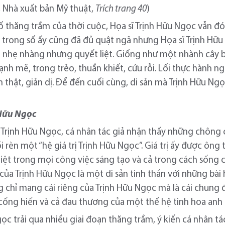
 Nhà xuất bản Mỹ thuật,
Trích trang 40
)
cố thăng trầm của thời cuộc, Họa sĩ Trịnh Hữu Ngọc vẫn đ
 trong số ấy cũng đã đủ quật ngã nhưng Họa sĩ Trịnh Hữ
h nhẹ nhàng nhưng quyết liệt. Giống như một nhành cây 
nh mẽ, trong trẻo, thuần khiết, cứu rỗi. Lối thực hành n
 thật, giản dị. Để đến cuối cùng, di sản mà Trịnh Hữu Ngọ
 Hữu Ngọc
ĩ Trịnh Hữu Ngọc, cá nhân tác giả nhận thấy những chôn
i rèn một “hệ giá trị Trịnh Hữu Ngọc”. Giá trị ấy được ông
 liệt trong mọi công việc sáng tạo và cả trong cách sống 
của Trịnh Hữu Ngọc là một di sản tinh thần với những bài 
 chỉ mang cái riêng của Trịnh Hữu Ngọc mà là cái chung 
, cống hiến và cả đau thương của một thế hệ tinh hoa anh
gọc trải qua nhiều giai đoạn thăng trầm, ý kiến cá nhân tá