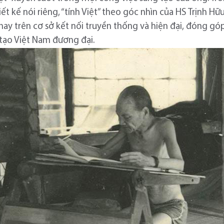
ết kế nói riêng, “tính Việt” theo góc nhìn của HS Trịnh H
 nay trên cơ sở kết nối truyền thống và hiện đại, đóng góp
 tạo Việt Nam đương đại.