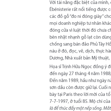
Với tài năng đặc biệt của mình
Ébénisterie rất nổi tiếng được
các đồ gỗ “đo ni đóng giày” ch
mọi doanh nghiệp tư nhân khác
đóng cửa vì luật thời đó chưa
bèn nhặt nhạnh gỗ lạt còn dùn
chống sang bán đảo Phủ Tây Hồ 
náu ở đó, đọc, vẽ, dịch, thực h
Dương, Nhà xuất bản Mỹ thuật,
Họa sĩ Trịnh Hữu Ngọc đồng ý đ
đến ngày 27 tháng 4 năm 1988, 
Đến năm 1989, hầu như ngày nào
sơn dầu còn được giữ lại. Cuối
bày tại Paris theo lời mời của 
7-7-1997, ở tuổi 85. Mộ chí củ
là để thúc đẩy một nếp sống. Mắt 