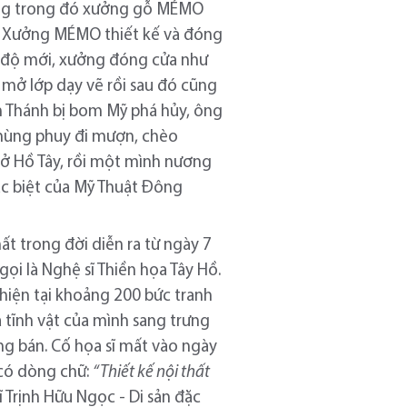
 công trong đó xưởng gỗ MÉMO
ta. Xưởng MÉMO thiết kế và đóng
hế độ mới, xưởng đóng cửa như
mở lớp dạy vẽ rồi sau đó cũng
n Thánh bị bom Mỹ phá hủy, ông
thùng phuy đi mượn, chèo
t ở Hồ Tây, rồi một mình nương
đặc biệt của Mỹ Thuật Đông
ất trong đời diễn ra từ ngày 7
ọi là Nghệ sĩ Thiền họa Tây Hồ.
hiện tại khoảng 200 bức tranh
 tĩnh vật của mình sang trưng
ông bán. Cố họa sĩ mất vào ngày
 có dòng chữ:
“Thiết kế nội thất
ĩ Trịnh Hữu Ngọc - Di sản đặc