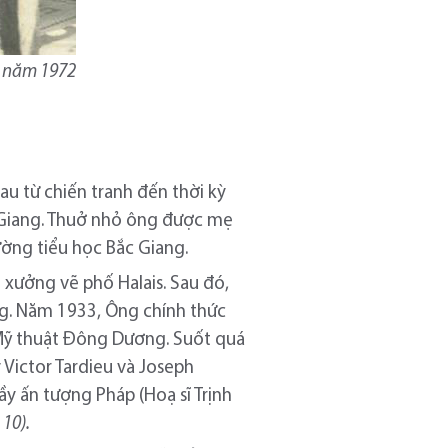
y” năm 1972
au từ chiến tranh đến thời kỳ
c Giang. Thuở nhỏ ông được mẹ
ường tiểu học Bắc Giang.
xưởng vẽ phố Halais. Sau đó,
ng. Năm 1933, Ông chính thức
 Mỹ thuật Đông Dương. Suốt quá
 Victor Tardieu và Joseph
ầy ấn tượng Pháp (Hoạ sĩ Trịnh
 10).