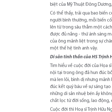
biệt của Mỹ Thuật Đông Dương,
Có thể thấy, trải qua bao biến 
người bình thường, mỗi biến cố
lên từ trong sâu thẳm một các
được đủ nắng - thứ ánh sáng mạ
của ông mãnh liệt trong sự chân
một thế hệ tinh anh vậy.
Di sản tinh thần của HS Trịnh
Tìm hiểu về cuộc đời của Họa s
nội tại trong ông đã hun đúc bồ
mà len lỏi, bình dị nhưng mãnh
đúc kết quý báu về sự sáng tạo 
những di sản nhuệ bén ấy không
chắt lọc từ đời sống, lao động
Cuộc đời thì Hoạ sĩ Trịnh Hữu N