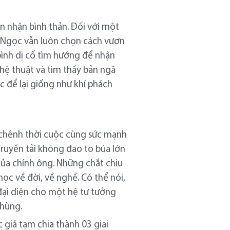
ón nhận bình thản. Đối với một
u Ngọc vẫn luôn chọn cách vươn
bình dị cố tìm hướng để nhận
ghệ thuật và tìm thấy bản ngã
c để lại giống như khí phách
g chênh thời cuộc cùng sức mạnh
 truyền tải không đao to búa lớn
của chính ông. Những chắt chiu
học về đời, về nghề. Có thể nói,
đại diện cho một hệ tư tưởng
 hùng.
c giả tạm chia thành 03 giai