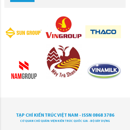
TẠP CHÍ KIẾN TRÚC VIỆT NAM - ISSN 0868 3786
CƠ QUAN CHỦ QUẢN: VIỆN KIẾN TRÚC QUỐC GIA - BỘ XÂY DỰNG