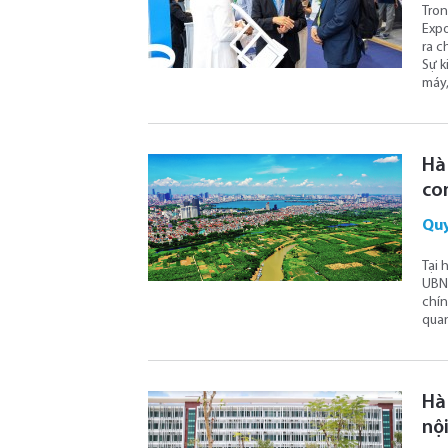
Tron
Expo
ra c
Sự k
máy,
Hà 
co
Quy
Tại 
UBND
chín
quan
Hà
nộ