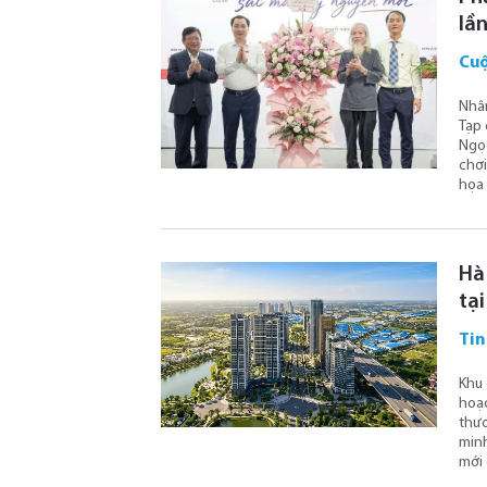
lầ
Cuộ
Nhân
Tạp 
Ngọc
chơi
họa 
Hà
tạ
Tin
Khu 
hoạc
thươ
minh
mới 