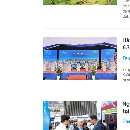
chế 
hệ s
danh
đất,
Hà
6.
Quy
Sáng
Xuất
tư x
Ng
tạ
The