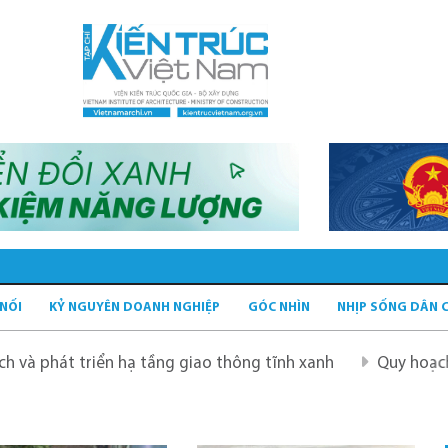
 NỐI
KỶ NGUYÊN DOANH NGHIỆP
GÓC NHÌN
NHỊP SỐNG DÂN 
ển hạ tầng giao thông tĩnh xanh
Quy hoạch Hà Nội tầm 