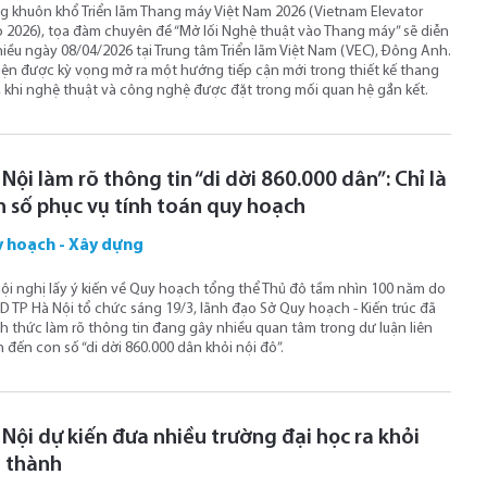
g khuôn khổ Triển lãm Thang máy Việt Nam 2026 (Vietnam Elevator
 2026), tọa đàm chuyên đề “Mở lối Nghệ thuật vào Thang máy” sẽ diễn
hiều ngày 08/04/2026 tại Trung tâm Triển lãm Việt Nam (VEC), Đông Anh.
iện được kỳ vọng mở ra một hướng tiếp cận mới trong thiết kế thang
 khi nghệ thuật và công nghệ được đặt trong mối quan hệ gắn kết.
Nội làm rõ thông tin “di dời 860.000 dân”: Chỉ là
n số phục vụ tính toán quy hoạch
 hoạch - Xây dựng
hội nghị lấy ý kiến về Quy hoạch tổng thể Thủ đô tầm nhìn 100 năm do
 TP Hà Nội tổ chức sáng 19/3, lãnh đạo Sở Quy hoạch - Kiến trúc đã
h thức làm rõ thông tin đang gây nhiều quan tâm trong dư luận liên
 đến con số “di dời 860.000 dân khỏi nội đô”.
 Nội dự kiến đưa nhiều trường đại học ra khỏi
i thành