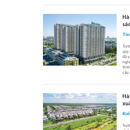
Hà 
sác
Tin
Trướ
quy 
đã y
nghi
thời
cầu.
Hà
xu
Kiế
Trướ