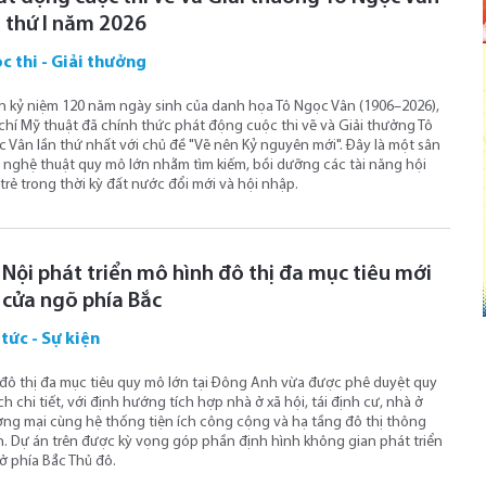
n thứ I năm 2026
c thi - Giải thưởng
 kỷ niệm 120 năm ngày sinh của danh họa Tô Ngọc Vân (1906–2026),
chí Mỹ thuật đã chính thức phát động cuộc thi vẽ và Giải thưởng Tô
 Vân lần thứ nhất với chủ đề "Vẽ nên Kỷ nguyên mới". Đây là một sân
 nghệ thuật quy mô lớn nhằm tìm kiếm, bồi dưỡng các tài năng hội
trẻ trong thời kỳ đất nước đổi mới và hội nhập.
 Nội phát triển mô hình đô thị đa mục tiêu mới
i cửa ngõ phía Bắc
 tức - Sự kiện
đô thị đa mục tiêu quy mô lớn tại Đông Anh vừa được phê duyệt quy
h chi tiết, với định hướng tích hợp nhà ở xã hội, tái định cư, nhà ở
ng mại cùng hệ thống tiện ích công cộng và hạ tầng đô thị thông
. Dự án trên được kỳ vọng góp phần định hình không gian phát triển
ở phía Bắc Thủ đô.