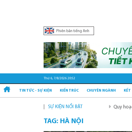
Phiên bản tiếng Anh
Thứ 6, 7/8/2026 20:52
TIN TỨC - SỰ KIỆN
KIẾN TRÚC
CHUYÊN NGÀNH
KẾT
SỰ KIỆN NỔI BẬT
Quy hoạch và phát tri
TAG: HÀ NỘI