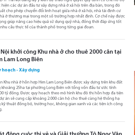
 TP Hà Nội đang lấy ý kiến dự thảo nghị quyết quy định cơ chế hỗ trợ
 hiện các dự án đầu tư xây dựng nhà ở xã hội trên địa bàn, trong đó
uất cho phép chuyển đổi linh hoạt giữa nhà ở xã hội, nhà tái định cư
hà ở thương mại trong một số trường hợp nhất định. Cơ chế này được
ọng giúp nâng cao hiệu quả sử dụng quỹ nhà, đồng thời đáp ứng tốt
nhu cầu thực tế của thành phố trong từng giai đoạn.
 Nội khởi công Khu nhà ở cho thuê 2000 căn tại
m Lam Long Biên
 hoạch - Xây dựng
n Khu nhà ở hỗn hợp Him Lam Long Biên được xây dựng trên khu đất
 khoảng 25ha tại phường Long Biên với tổng vốn đầu tư ước tính
00 tỷ đồng. Được quy hoạch theo mô hình khu đô thị hỗn hợp đa tiện
 dự án sẽ cung cấp khoảng 2.000 căn hộ cho thuê cùng hệ thống hạ
 kỹ thuật đồng bộ, trường học, không gian xanh và các tiện ích công
g.
át động cuộc thi vẽ và Giải thưởng Tô Ngọc Vân