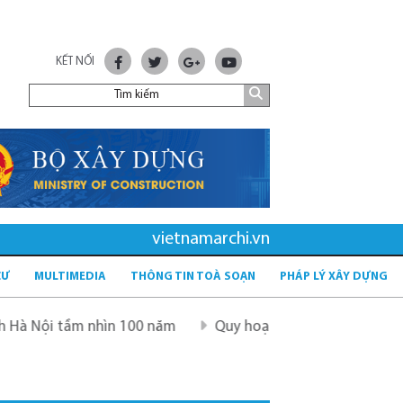
KẾT NỐI
vietnamarchi.vn
CƯ
MULTIMEDIA
THÔNG TIN TOÀ SOẠN
PHÁP LÝ XÂY DỰNG
nhìn 100 năm
Quy hoạch mới sau sáp nhập tỉnh - tầm nh