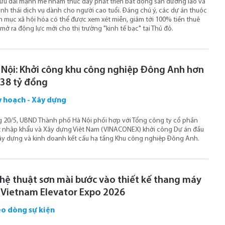
ưu đãi mạnh mẽ nhằm thúc đẩy phát triển bất động sản dưỡng lão và
inh thái dịch vụ dành cho người cao tuổi. Đáng chú ý, các dự án thuộc
 mục xã hội hóa có thể được xem xét miễn, giảm tới 100% tiền thuê
 mở ra động lực mới cho thị trường "kinh tế bạc" tại Thủ đô.
 Nội: Khởi công khu công nghiệp Đông Anh hơn
338 tỷ đồng
 hoạch - Xây dựng
 20/5, UBND Thành phố Hà Nội phối hợp với Tổng công ty cổ phần
 nhập khẩu và Xây dựng Việt Nam (VINACONEX) khởi công Dự án đầu
ây dựng và kinh doanh kết cấu hạ tầng Khu công nghiệp Đông Anh.
hệ thuật sơn mài bước vào thiết kế thang máy
i Vietnam Elevator Expo 2026
o dòng sự kiện