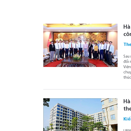
Hà
cô
The
Sau 
đổi 
Viện
chuy
thúc
Hà 
th
Kiế