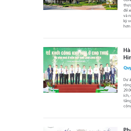
UBND
thực
đề x
và n
kỳ v
hơn 
Hà
Hi
Quy
Dự á
rộng
29.0
ích,
tầng
cộn
Ph