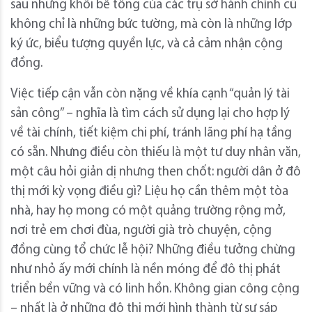
sau những khối bê tông của các trụ sở hành chính cũ
không chỉ là những bức tường, mà còn là những lớp
ký ức, biểu tượng quyền lực, và cả cảm nhận cộng
đồng.
Việc tiếp cận vẫn còn nặng về khía cạnh “quản lý tài
sản công” – nghĩa là tìm cách sử dụng lại cho hợp lý
về tài chính, tiết kiệm chi phí, tránh lãng phí hạ tầng
có sẵn. Nhưng điều còn thiếu là một tư duy nhân văn,
một câu hỏi giản dị nhưng then chốt: người dân ở đô
thị mới kỳ vọng điều gì? Liệu họ cần thêm một tòa
nhà, hay họ mong có một quảng trường rộng mở,
nơi trẻ em chơi đùa, người già trò chuyện, cộng
đồng cùng tổ chức lễ hội? Những điều tưởng chừng
như nhỏ ấy mới chính là nền móng để đô thị phát
triển bền vững và có linh hồn. Không gian công cộng
– nhất là ở những đô thị mới hình thành từ sự sáp