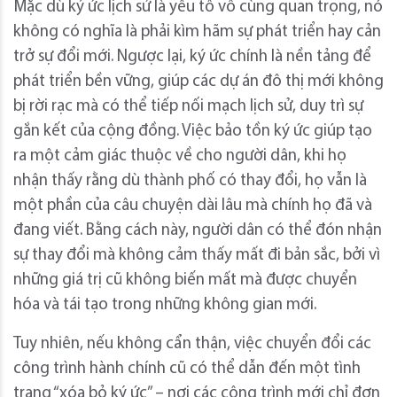
Mặc dù ký ức lịch sử là yếu tố vô cùng quan trọng, nó
không có nghĩa là phải kìm hãm sự phát triển hay cản
trở sự đổi mới. Ngược lại, ký ức chính là nền tảng để
phát triển bền vững, giúp các dự án đô thị mới không
bị rời rạc mà có thể tiếp nối mạch lịch sử, duy trì sự
gắn kết của cộng đồng. Việc bảo tồn ký ức giúp tạo
ra một cảm giác thuộc về cho người dân, khi họ
nhận thấy rằng dù thành phố có thay đổi, họ vẫn là
một phần của câu chuyện dài lâu mà chính họ đã và
đang viết. Bằng cách này, người dân có thể đón nhận
sự thay đổi mà không cảm thấy mất đi bản sắc, bởi vì
những giá trị cũ không biến mất mà được chuyển
hóa và tái tạo trong những không gian mới.
Tuy nhiên, nếu không cẩn thận, việc chuyển đổi các
công trình hành chính cũ có thể dẫn đến một tình
trạng “xóa bỏ ký ức” – nơi các công trình mới chỉ đơn