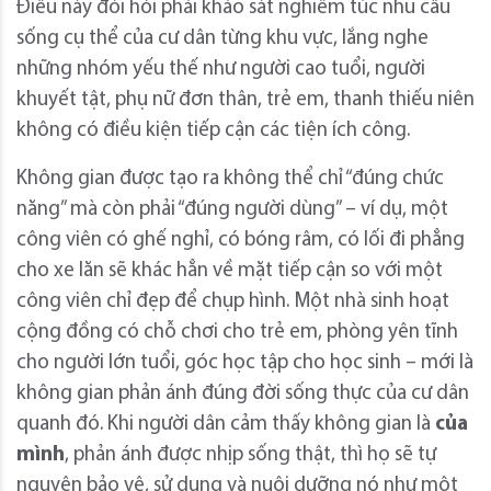
Điều này đòi hỏi phải khảo sát nghiêm túc nhu cầu
sống cụ thể của cư dân từng khu vực, lắng nghe
những nhóm yếu thế như người cao tuổi, người
khuyết tật, phụ nữ đơn thân, trẻ em, thanh thiếu niên
không có điều kiện tiếp cận các tiện ích công.
Không gian được tạo ra không thể chỉ “đúng chức
năng” mà còn phải “đúng người dùng” – ví dụ, một
công viên có ghế nghỉ, có bóng râm, có lối đi phẳng
cho xe lăn sẽ khác hẳn về mặt tiếp cận so với một
công viên chỉ đẹp để chụp hình. Một nhà sinh hoạt
cộng đồng có chỗ chơi cho trẻ em, phòng yên tĩnh
cho người lớn tuổi, góc học tập cho học sinh – mới là
không gian phản ánh đúng đời sống thực của cư dân
quanh đó. Khi người dân cảm thấy không gian là
của
mình
, phản ánh được nhịp sống thật, thì họ sẽ tự
nguyện bảo vệ, sử dụng và nuôi dưỡng nó như một