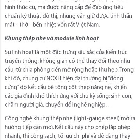
hình thức cũ, mà được nâng cấp để đáp ứng tiêu
chuẩn kỹ thuật đô thị, nhưng vẫn giữ được tinh thần
mát - thở - bền nhiệt vốn rất Việt Nam.
Khung thép nhẹ và module linh hoạt
Sự linh hoạt là một đặc trưng sâu sắc của kiến trúc
truyền thống: không gian có thể thay đổi theo nhu
cầu, từ chia phòng đến mở rộng hoặc thu hẹp. Trong
khi đó, chung cư NOXH hiện đại thường bị “đóng
cứng” do kết cấu bê tông cốt thép nặng nề, khiến
các gia đình khó thích ứng với chu kỳ sống: sinh con,
chăm người già, chuyển đổi nghề nghiệp…
Công nghệ khung thép nhẹ (light-gauge steel) mở ra
hướng tiếp cận mới. Kết cấu này cho phép lắp ghép
nhanh, thi công sạch, tối ưu chi phí và dễ dàng thay