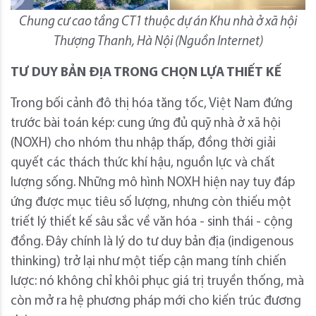
Chung cư cao tầng CT1 thuộc dự án Khu nhà ở xã hội
Thượng Thanh, Hà Nội (Nguồn Internet)
TƯ DUY BẢN ĐỊA TRONG CHỌN LỰA THIẾT KẾ
Trong bối cảnh đô thị hóa tăng tốc, Việt Nam đứng
trước bài toán kép: cung ứng đủ quỹ nhà ở xã hội
(NOXH) cho nhóm thu nhập thấp, đồng thời giải
quyết các thách thức khí hậu, nguồn lực và chất
lượng sống. Những mô hình NOXH hiện nay tuy đáp
ứng được mục tiêu số lượng, nhưng còn thiếu một
triết lý thiết kế sâu sắc về văn hóa - sinh thái - cộng
đồng. Đây chính là lý do tư duy bản địa (indigenous
thinking) trở lại như một tiếp cận mang tính chiến
lược: nó không chỉ khôi phục giá trị truyền thống, mà
còn mở ra hệ phương pháp mới cho kiến trúc đương