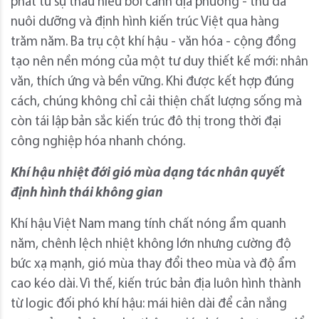
phát từ sự thấu hiểu bối cảnh địa phương - thứ đã
nuôi dưỡng và định hình kiến trúc Việt qua hàng
trăm năm. Ba trụ cột khí hậu - văn hóa - cộng đồng
tạo nên nền móng của một tư duy thiết kế mới: nhân
văn, thích ứng và bền vững. Khi được kết hợp đúng
cách, chúng không chỉ cải thiện chất lượng sống mà
còn tái lập bản sắc kiến trúc đô thị trong thời đại
công nghiệp hóa nhanh chóng.
Khí hậu nhiệt đới gió mùa dạng tác nhân quyết
định hình thái không gian
Khí hậu Việt Nam mang tính chất nóng ẩm quanh
năm, chênh lệch nhiệt không lớn nhưng cường độ
bức xạ mạnh, gió mùa thay đổi theo mùa và độ ẩm
cao kéo dài. Vì thế, kiến trúc bản địa luôn hình thành
từ logic đối phó khí hậu: mái hiên dài để cản nắng