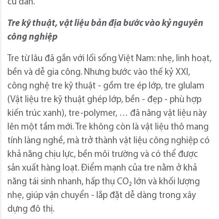
cư dân.
Tre kỹ thuật, vật liệu bản địa bước vào kỷ nguyên
công nghiệp
Tre từ lâu đã gắn với lối sống Việt Nam: nhẹ, linh hoạt,
bền và dễ gia công. Nhưng bước vào thế kỷ XXI,
công nghệ tre kỹ thuật - gồm tre ép lớp, tre glulam
(Vật liệu tre kỹ thuật ghép lớp, bền - đẹp - phù hợp
kiến trúc xanh), tre-polymer, … đã nâng vật liệu này
lên một tầm mới. Tre không còn là vật liệu thô mang
tính làng nghề, mà trở thành vật liệu công nghiệp có
khả năng chịu lực, bền môi trường và có thể được
sản xuất hàng loạt. Điểm mạnh của tre nằm ở khả
năng tái sinh nhanh, hấp thụ CO₂ lớn và khối lượng
nhẹ, giúp vận chuyển - lắp đặt dễ dàng trong xây
dựng đô thị.