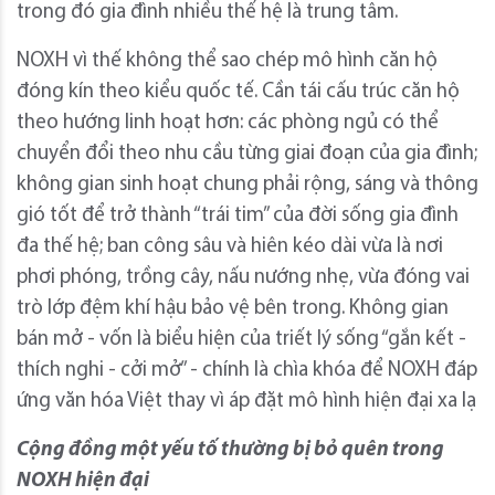
trong đó gia đình nhiều thế hệ là trung tâm.
NOXH vì thế không thể sao chép mô hình căn hộ
đóng kín theo kiểu quốc tế. Cần tái cấu trúc căn hộ
theo hướng linh hoạt hơn: các phòng ngủ có thể
chuyển đổi theo nhu cầu từng giai đoạn của gia đình;
không gian sinh hoạt chung phải rộng, sáng và thông
gió tốt để trở thành “trái tim” của đời sống gia đình
đa thế hệ; ban công sâu và hiên kéo dài vừa là nơi
phơi phóng, trồng cây, nấu nướng nhẹ, vừa đóng vai
trò lớp đệm khí hậu bảo vệ bên trong. Không gian
bán mở - vốn là biểu hiện của triết lý sống “gắn kết -
thích nghi - cởi mở” - chính là chìa khóa để NOXH đáp
ứng văn hóa Việt thay vì áp đặt mô hình hiện đại xa lạ
Cộng đồng một yếu tố thường bị bỏ quên trong
NOXH hiện đại