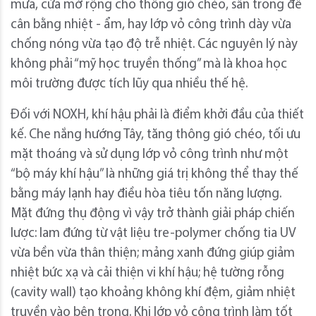
mưa, cửa mở rộng cho thông gió chéo, sân trong để
cân bằng nhiệt - ẩm, hay lớp vỏ công trình dày vừa
chống nóng vừa tạo độ trễ nhiệt. Các nguyên lý này
không phải “mỹ học truyền thống” mà là khoa học
môi trường được tích lũy qua nhiều thế hệ.
Đối với NOXH, khí hậu phải là điểm khởi đầu của thiết
kế. Che nắng hướng Tây, tăng thông gió chéo, tối ưu
mặt thoáng và sử dụng lớp vỏ công trình như một
“bộ máy khí hậu” là những giá trị không thể thay thế
bằng máy lạnh hay điều hòa tiêu tốn năng lượng.
Mặt đứng thụ động vì vậy trở thành giải pháp chiến
lược: lam đứng từ vật liệu tre-polymer chống tia UV
vừa bền vừa thân thiện; mảng xanh đứng giúp giảm
nhiệt bức xạ và cải thiện vi khí hậu; hệ tường rỗng
(cavity wall) tạo khoảng không khí đệm, giảm nhiệt
truyền vào bên trong. Khi lớp vỏ công trình làm tốt