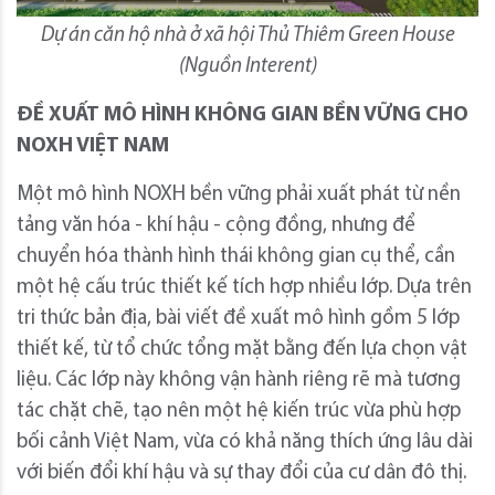
Dự án căn hộ nhà ở xã hội Thủ Thiêm Green House
(Nguồn Interent)
ĐỀ XUẤT MÔ HÌNH KHÔNG GIAN BỀN VỮNG CHO
NOXH VIỆT NAM
Một mô hình NOXH bền vững phải xuất phát từ nền
tảng văn hóa - khí hậu - cộng đồng, nhưng để
chuyển hóa thành hình thái không gian cụ thể, cần
một hệ cấu trúc thiết kế tích hợp nhiều lớp. Dựa trên
tri thức bản địa, bài viết đề xuất mô hình gồm 5 lớp
thiết kế, từ tổ chức tổng mặt bằng đến lựa chọn vật
liệu. Các lớp này không vận hành riêng rẽ mà tương
tác chặt chẽ, tạo nên một hệ kiến trúc vừa phù hợp
bối cảnh Việt Nam, vừa có khả năng thích ứng lâu dài
với biến đổi khí hậu và sự thay đổi của cư dân đô thị.