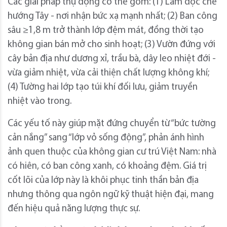
Các giải pháp thụ động có thể gồm: (1) Lam dọc che
hướng Tây - nơi nhận bức xạ mạnh nhất; (2) Ban công
sâu ≥1,8 m trở thành lớp đệm mát, đồng thời tạo
không gian bán mở cho sinh hoạt; (3) Vườn đứng với
cây bản địa như dương xỉ, trầu bà, dây leo nhiệt đới -
vừa giảm nhiệt, vừa cải thiện chất lượng không khí;
(4) Tường hai lớp tạo túi khí đối lưu, giảm truyền
nhiệt vào trong.
Các yếu tố này giúp mặt đứng chuyển từ “bức tường
cản nắng” sang “lớp vỏ sống động”, phản ánh hình
ảnh quen thuộc của không gian cư trú Việt Nam: nhà
có hiên, có ban công xanh, có khoảng đệm. Giá trị
cốt lõi của lớp này là khôi phục tinh thần bản địa
nhưng thông qua ngôn ngữ kỹ thuật hiện đại, mang
đến hiệu quả năng lượng thực sự.