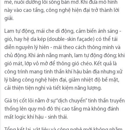
mẻ, nuôi dưỡng lối sống bán mở. Khi đưa mô hình
này vào cao tầng, công nghệ hiện đại trở thành lời
giải.
Lam tự động, mái che di động, cảm biến ánh sáng -
gió, hay hệ da kép (double-skin façade) có thể tái
diễn nguyên lý hiên - mái theo cách thông minh và
chủ động. Khi ánh nắng mạnh, lam tự động đóng; khi
gió mát, lớp vỏ mở để thông gió chéo. Kết quả là
công trình mang tinh thần khí hậu bản địa nhưng xử
lý bằng công nghệ hiện đại, giảm nhiệt độ bề mặt,
cải thiện tiện nghi và tiết kiệm năng lượng.
Giá trị cốt lõi nằm ở sự “dịch chuyển” tinh thần truyền
thống lên quy mô đô thị cao tầng mà không đánh
mất logic khí hậu - sinh thái.