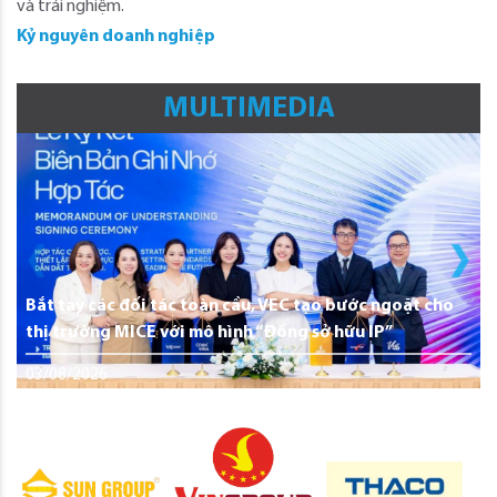
và trải nghiệm.
Kỷ nguyên doanh nghiệp
MULTIMEDIA
Bắt tay các đối tác toàn cầu, VEC tạo bước ngoặt cho
thị trường MICE với mô hình “Đồng sở hữu IP”
03/08/2026