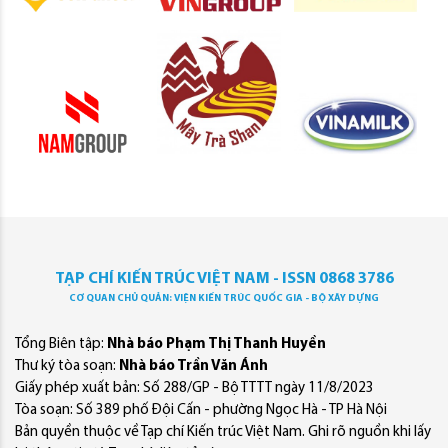
TẠP CHÍ KIẾN TRÚC VIỆT NAM - ISSN 0868 3786
CƠ QUAN CHỦ QUẢN: VIỆN KIẾN TRÚC QUỐC GIA - BỘ XÂY DỰNG
Tổng Biên tập:
Nhà báo Phạm Thị Thanh Huyền
Thư ký tòa soạn:
Nhà báo Trần Văn Ánh
Giấy phép xuất bản: Số 288/GP - Bộ TTTT ngày 11/8/2023
Tòa soạn: Số 389 phố Đội Cấn - phường Ngọc Hà - TP Hà Nội
Bản quyền thuộc về Tạp chí Kiến trúc Việt Nam. Ghi rõ nguồn khi lấy