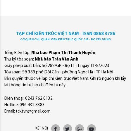
TẠP CHÍ KIẾN TRÚC VIỆT NAM - ISSN 0868 3786
CƠ QUAN CHỦ QUẢN: VIỆN KIẾN TRÚC QUỐC GIA - BỘ XÂY DỰNG
Tổng Biên tập:
Nhà báo Phạm Thị Thanh Huyền
Thư ký tòa soạn:
Nhà báo Trần Văn Ánh
Giấy phép xuất bản: Số 288/GP - Bộ TTTT ngày 11/8/2023
Tòa soạn: Số 389 phố Đội Cấn - phường Ngọc Hà - TP Hà Nội
Bản quyền thuộc về Tạp chí Kiến trúc Việt Nam. Ghi rõ nguồn khi lấy
lại thông tin từ Tạp chí điện tử này.
Điện thoại: 0243 762 0132
Hotline: 096 432 8383
Email: tcktvn@gmail.com
KẾT NỐI