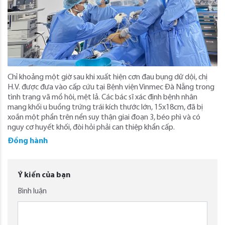
Chỉ khoảng một giờ sau khi xuất hiện cơn đau bụng dữ dội, chị
H.V. được đưa vào cấp cứu tại Bệnh viện Vinmec Đà Nẵng trong
tình trạng vã mồ hôi, mệt lả. Các bác sĩ xác định bệnh nhân
mang khối u buồng trứng trái kích thước lớn, 15x18cm, đã bị
xoắn một phần trên nền suy thận giai đoạn 3, béo phì và có
nguy cơ huyết khối, đòi hỏi phải can thiệp khẩn cấp.
Đồng hành
Ý kiến của bạn
Bình luận