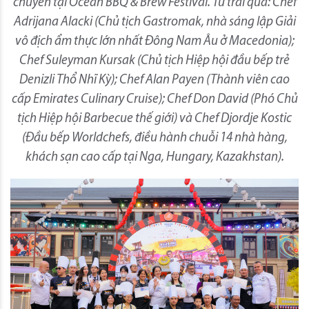
chuyên tại Ocean BBQ & Brew Festival. Từ trái qua: Chef
Adrijana Alacki (Chủ tịch Gastromak, nhà sáng lập Giải
vô địch ẩm thực lớn nhất Đông Nam Âu ở Macedonia);
Chef Suleyman Kursak (Chủ tịch Hiệp hội đầu bếp trẻ
Denizli Thổ Nhĩ Kỳ); Chef Alan Payen (Thành viên cao
cấp Emirates Culinary Cruise); Chef Don David (Phó Chủ
tịch Hiệp hội Barbecue thế giới) và Chef Djordje Kostic
(Đầu bếp Worldchefs, điều hành chuỗi 14 nhà hàng,
khách sạn cao cấp tại Nga, Hungary, Kazakhstan).