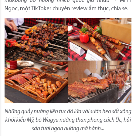
mukbang đồ nướng nhiều quốc gia nhất!”
- Minh
Ngọc, một TikToker chuyên review ẩm thực, chia sẻ.
Những quầy nướng liên tục đỏ lửa với sườn heo sốt xông
khói kiểu Mỹ, bò Wagyu nướng than phong cách Úc, hải
sản tươi ngon nướng mỡ hành...