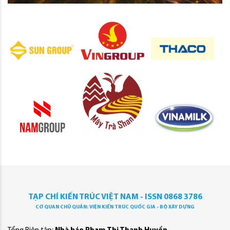
TẠP CHÍ KIẾN TRÚC VIỆT NAM - ISSN 0868 3786
CƠ QUAN CHỦ QUẢN: VIỆN KIẾN TRÚC QUỐC GIA - BỘ XÂY DỰNG