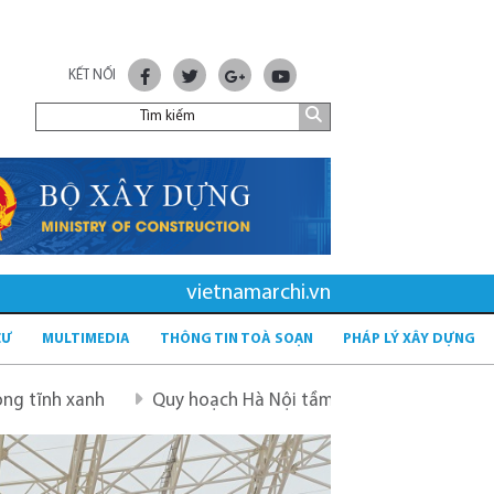
KẾT NỐI
vietnamarchi.vn
CƯ
MULTIMEDIA
THÔNG TIN TOÀ SOẠN
PHÁP LÝ XÂY DỰNG
uy hoạch Hà Nội tầm nhìn 100 năm
Quy hoạch mới sau sá