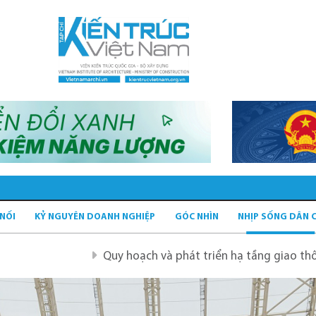
 NỐI
KỶ NGUYÊN DOANH NGHIỆP
GÓC NHÌN
NHỊP SỐNG DÂN 
Quy hoạch và phát triển hạ tầng giao thông tĩnh xanh
Q