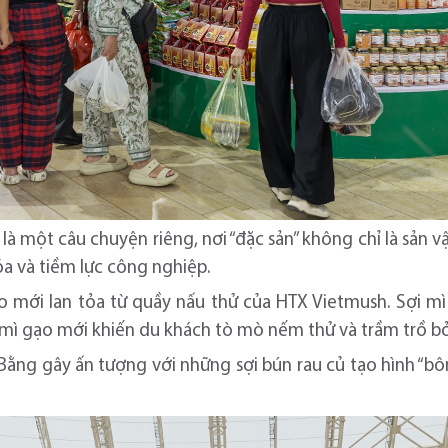
là một câu chuyện riêng, nơi “đặc sản” không chỉ là sản v
hóa và tiềm lực công nghiệp.
ạo mới lan tỏa từ quầy nấu thử của HTX Vietmush. Sợi mì
mì gạo mới khiến du khách tò mò nếm thử và trầm trồ bởi 
ằng gây ấn tượng với những sợi bún rau củ tạo hình “bôn