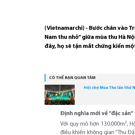
(Vietnamarchi) - Bước chân vào T
Nam thu nhỏ” giữa mùa thu Hà Nội 
đây, họ sẽ tận mắt chứng kiến một
CÓ THỂ BẠN QUAN TÂM
Hội chợ Mùa Thu lần thứ 
Định nghĩa mới về “đặc sản”
Với quy mô hơn 130.000m², Hội
điều khiến không gian “Thu Đất 