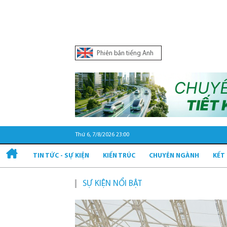
Phiên bản tiếng Anh
Thứ 6, 7/8/2026 23:00
TIN TỨC - SỰ KIỆN
KIẾN TRÚC
CHUYÊN NGÀNH
KẾT
SỰ KIỆN NỔI BẬT