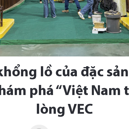
khổng lồ của đặc sả
khám phá “Việt Nam t
lòng VEC