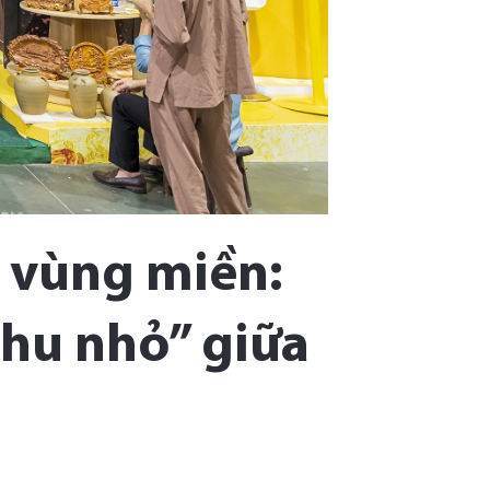
n vùng miền:
hu nhỏ” giữa