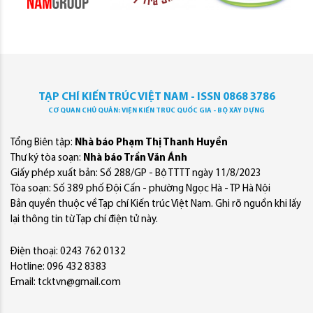
TẠP CHÍ KIẾN TRÚC VIỆT NAM - ISSN 0868 3786
CƠ QUAN CHỦ QUẢN: VIỆN KIẾN TRÚC QUỐC GIA - BỘ XÂY DỰNG
Tổng Biên tập:
Nhà báo Phạm Thị Thanh Huyền
Thư ký tòa soạn:
Nhà báo Trần Văn Ánh
Giấy phép xuất bản: Số 288/GP - Bộ TTTT ngày 11/8/2023
Tòa soạn: Số 389 phố Đội Cấn - phường Ngọc Hà - TP Hà Nội
Bản quyền thuộc về Tạp chí Kiến trúc Việt Nam. Ghi rõ nguồn khi lấy
lại thông tin từ Tạp chí điện tử này.
Điện thoại: 0243 762 0132
Hotline: 096 432 8383
Email: tcktvn@gmail.com