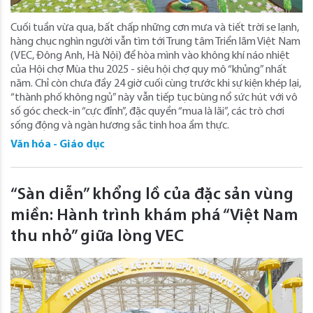
Cuối tuần vừa qua, bất chấp những cơn mưa và tiết trời se lạnh,
hàng chục nghìn người vẫn tìm tới Trung tâm Triển lãm Việt Nam
(VEC, Đông Anh, Hà Nội) để hòa mình vào không khí náo nhiệt
của Hội chợ Mùa thu 2025 - siêu hội chợ quy mô “khủng” nhất
năm. Chỉ còn chưa đầy 24 giờ cuối cùng trước khi sự kiện khép lại,
“thành phố không ngủ” này vẫn tiếp tục bùng nổ sức hút với vô
số góc check-in “cực đỉnh”, đặc quyền “mua là lãi”, các trò chơi
sống động và ngàn hương sắc tinh hoa ẩm thực.
Văn hóa - Giáo dục
“Sàn diễn” khổng lồ của đặc sản vùng
miền: Hành trình khám phá “Việt Nam
thu nhỏ” giữa lòng VEC