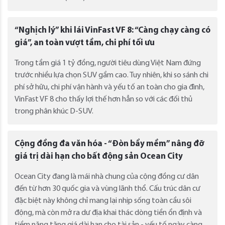
“Nghịch lý” khi lái VinFast VF 8: “Càng chạy càng có
giá”, an toàn vượt tầm, chi phí tối ưu
Trong tầm giá 1 tỷ đồng, người tiêu dùng Việt Nam đứng
trước nhiều lựa chọn SUV gầm cao. Tuy nhiên, khi so sánh chi
phí sở hữu, chi phí vận hành và yếu tố an toàn cho gia đình,
VinFast VF 8 cho thấy lợi thế hơn hẳn so với các đối thủ
trong phân khúc D-SUV.
Cộng đồng đa văn hóa - “Đòn bẩy mềm” nâng đỡ
giá trị dài hạn cho bất động sản Ocean City
Ocean City đang là mái nhà chung của cộng đồng cư dân
đến từ hơn 30 quốc gia và vùng lãnh thổ. Cấu trúc dân cư
đặc biệt này không chỉ mang lại nhịp sống toàn cầu sôi
động, mà còn mở ra dư địa khai thác dòng tiền ổn định và
tiềm năng tăng giá dài hạn cho tài sản - yếu tố ngày càng