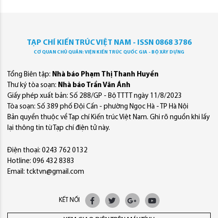
TẠP CHÍ KIẾN TRÚC VIỆT NAM - ISSN 0868 3786
CƠ QUAN CHỦ QUẢN: VIỆN KIẾN TRÚC QUỐC GIA - BỘ XÂY DỰNG
Tổng Biên tập:
Nhà báo Phạm Thị Thanh Huyền
Thư ký tòa soạn:
Nhà báo Trần Văn Ánh
Giấy phép xuất bản: Số 288/GP - Bộ TTTT ngày 11/8/2023
Tòa soạn: Số 389 phố Đội Cấn - phường Ngọc Hà - TP Hà Nội
Bản quyền thuộc về Tạp chí Kiến trúc Việt Nam. Ghi rõ nguồn khi lấy
lại thông tin từ Tạp chí điện tử này.
Điện thoại: 0243 762 0132
Hotline: 096 432 8383
Email: tcktvn@gmail.com
KẾT NỐI