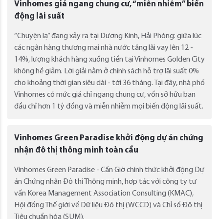
Vinhomes giá ngang chung cư, “miễn nhiễm” biến
động lãi suất
“Chuyện lạ” đang xảy ra tại Dương Kinh, Hải Phòng: giữa lúc
các ngân hàng thương mại nhà nước tăng lãi vay lên 12 -
14%, lượng khách hàng xuống tiền tại Vinhomes Golden City
không hề giảm. Lời giải nằm ở chính sách hỗ trợ lãi suất 0%
cho khoảng thời gian siêu dài - tới 36 tháng. Tại đây, nhà phố
Vinhomes có mức giá chỉ ngang chung cư, vốn sở hữu ban
đầu chỉ hơn 1 tỷ đồng và miễn nhiễm mọi biến động lãi suất.
Vinhomes Green Paradise khởi động dự án chứng
nhận đô thị thông minh toàn cầu
Vinhomes Green Paradise - Cần Giờ chính thức khởi động Dự
án Chứng nhận Đô thị Thông minh, hợp tác với công ty tư
vấn Korea Management Association Consulting (KMAC),
Hội đồng Thế giới về Dữ liệu Đô thị (WCCD) và Chỉ số Đô thị
Tiêu chuẩn hóa (SUM).