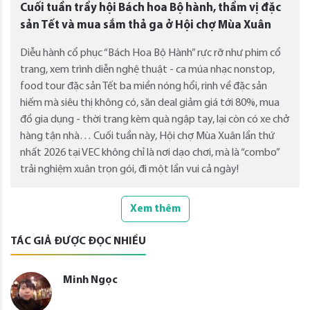
Cuối tuần trẩy hội Bách hoa Bộ hành, thẩm vị đặc
sản Tết và mua sắm thả ga ở Hội chợ Mùa Xuân
Diễu hành cổ phục “Bách Hoa Bộ Hành” rực rỡ như phim cổ
trang, xem trình diễn nghệ thuật - ca múa nhạc nonstop,
food tour đặc sản Tết ba miền nóng hổi, rinh về đặc sản
hiếm mà siêu thị không có, săn deal giảm giá tới 80%, mua
đồ gia dụng - thời trang kèm quà ngập tay, lại còn có xe chở
hàng tận nhà… Cuối tuần này, Hội chợ Mùa Xuân lần thứ
nhất 2026 tại VEC không chỉ là nơi dạo chơi, mà là “combo”
trải nghiệm xuân trọn gói, đi một lần vui cả ngày!
Xem thêm
TÁC GIẢ ĐƯỢC ĐỌC NHIỀU
Minh Ngọc