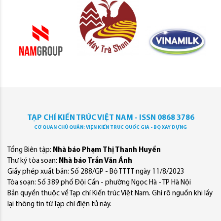
TẠP CHÍ KIẾN TRÚC VIỆT NAM - ISSN 0868 3786
CƠ QUAN CHỦ QUẢN: VIỆN KIẾN TRÚC QUỐC GIA - BỘ XÂY DỰNG
Tổng Biên tập:
Nhà báo Phạm Thị Thanh Huyền
Thư ký tòa soạn:
Nhà báo Trần Văn Ánh
Giấy phép xuất bản: Số 288/GP - Bộ TTTT ngày 11/8/2023
Tòa soạn: Số 389 phố Đội Cấn - phường Ngọc Hà - TP Hà Nội
Bản quyền thuộc về Tạp chí Kiến trúc Việt Nam. Ghi rõ nguồn khi lấy
lại thông tin từ Tạp chí điện tử này.