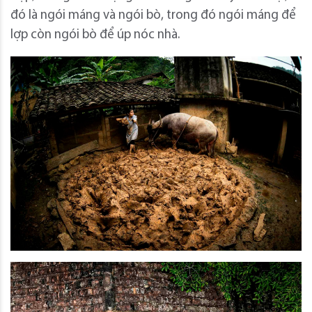
đó là ngói máng và ngói bò, trong đó ngói máng để
lợp còn ngói bò để úp nóc nhà.