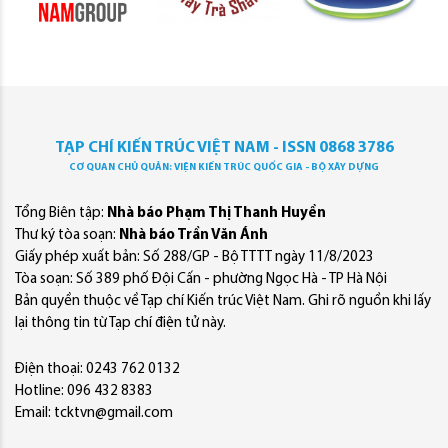
TẠP CHÍ KIẾN TRÚC VIỆT NAM - ISSN 0868 3786
CƠ QUAN CHỦ QUẢN: VIỆN KIẾN TRÚC QUỐC GIA - BỘ XÂY DỰNG
Tổng Biên tập:
Nhà báo Phạm Thị Thanh Huyền
Thư ký tòa soạn:
Nhà báo Trần Văn Ánh
Giấy phép xuất bản: Số 288/GP - Bộ TTTT ngày 11/8/2023
Tòa soạn: Số 389 phố Đội Cấn - phường Ngọc Hà - TP Hà Nội
Bản quyền thuộc về Tạp chí Kiến trúc Việt Nam. Ghi rõ nguồn khi lấy
lại thông tin từ Tạp chí điện tử này.
Điện thoại: 0243 762 0132
Hotline: 096 432 8383
Email: tcktvn@gmail.com