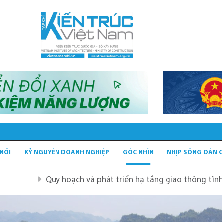
 NỐI
KỶ NGUYÊN DOANH NGHIỆP
GÓC NHÌN
NHỊP SỐNG DÂN 
 hoạch và phát triển hạ tầng giao thông tĩnh xanh
Quy 