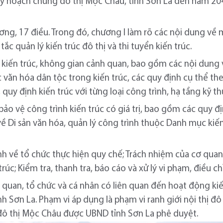
y hoạch chung đô thị Mộc Châu, tỉnh Sơn La đến năm 20
ng, 17 điều. Trong đó, chương I làm rõ các nội dung về m
tắc quản lý kiến trúc đô thị và thi tuyển kiến trúc.
ý kiến trúc, không gian cảnh quan, bao gồm các nội dung
 văn hóa dân tộc trong kiến trúc, các quy định cụ thể th
 quy định kiến trúc với từng loại công trình, hạ tầng kỹ t
 bảo vệ công trình kiến trúc có giá trị, bao gồm các quy đ
ề Di sản văn hóa, quản lý công trình thuộc Danh mục kiến 
 về tổ chức thực hiện quy chế; Trách nhiệm của cơ quan,
rúc; Kiểm tra, thanh tra, báo cáo và xử lý vi phạm, điều c
 quan, tổ chức và cá nhân có liên quan đến hoạt động kiế
tỉnh Sơn La. Phạm vi áp dụng là phạm vi ranh giới nội thị 
ô thị Mộc Châu được UBND tỉnh Sơn La phê duyệt.