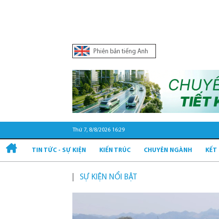
Phiên bản tiếng Anh
Thứ 7, 8/8/2026 16:29
TIN TỨC - SỰ KIỆN
KIẾN TRÚC
CHUYÊN NGÀNH
KẾT
SỰ KIỆN NỔI BẬT
Quy