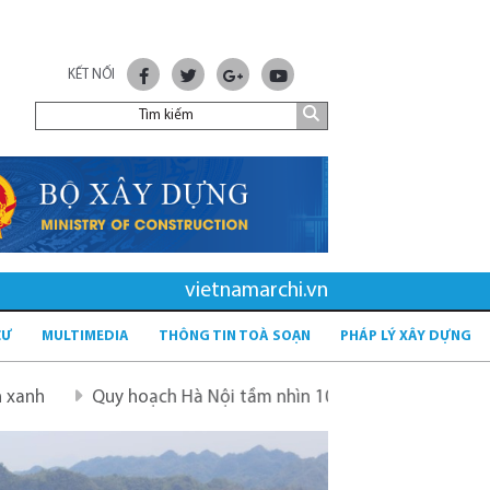
KẾT NỐI
vietnamarchi.vn
CƯ
MULTIMEDIA
THÔNG TIN TOÀ SOẠN
PHÁP LÝ XÂY DỰNG
hoạch Hà Nội tầm nhìn 100 năm
Quy hoạch mới sau sáp n