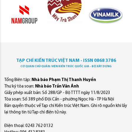
TẠP CHÍ KIẾN TRÚC VIỆT NAM - ISSN 0868 3786
CƠ QUAN CHỦ QUẢN: VIỆN KIẾN TRÚC QUỐC GIA - BỘ XÂY DỰNG
Tổng Biên tập:
Nhà báo Phạm Thị Thanh Huyền
Thư ký tòa soạn:
Nhà báo Trần Văn Ánh
Giấy phép xuất bản: Số 288/GP - Bộ TTTT ngày 11/8/2023
Tòa soạn: Số 389 phố Đội Cấn - phường Ngọc Hà - TP Hà Nội
Bản quyền thuộc về Tạp chí Kiến trúc Việt Nam. Ghi rõ nguồn khi lấy
lại thông tin từ Tạp chí điện tử này.
Điện thoại: 0243 762 0132