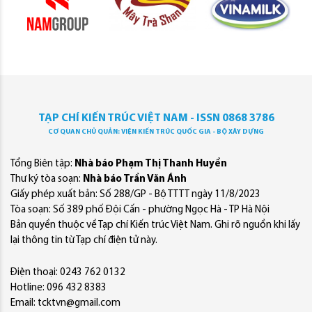
TẠP CHÍ KIẾN TRÚC VIỆT NAM - ISSN 0868 3786
CƠ QUAN CHỦ QUẢN: VIỆN KIẾN TRÚC QUỐC GIA - BỘ XÂY DỰNG
Tổng Biên tập:
Nhà báo Phạm Thị Thanh Huyền
Thư ký tòa soạn:
Nhà báo Trần Văn Ánh
Giấy phép xuất bản: Số 288/GP - Bộ TTTT ngày 11/8/2023
Tòa soạn: Số 389 phố Đội Cấn - phường Ngọc Hà - TP Hà Nội
Bản quyền thuộc về Tạp chí Kiến trúc Việt Nam. Ghi rõ nguồn khi lấy
lại thông tin từ Tạp chí điện tử này.
Điện thoại: 0243 762 0132
Hotline: 096 432 8383
Email: tcktvn@gmail.com