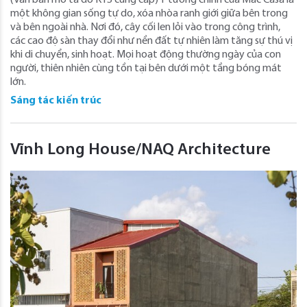
(Văn bản mô tả do KTS cung cấp) Ý tưởng chính của Mac Casa là
một không gian sống tự do, xóa nhòa ranh giới giữa bên trong
và bên ngoài nhà. Nơi đó, cây cối len lỏi vào trong công trình,
các cao độ sàn thay đổi như nền đất tự nhiên làm tăng sự thú vị
khi di chuyển, sinh hoạt. Mọi hoạt động thường ngày của con
người, thiên nhiên cùng tồn tại bên dưới một tầng bóng mát
lớn.
Sáng tác kiến trúc
Vĩnh Long House/NAQ Architecture