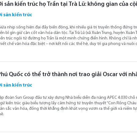
Di sản kiến trúc họ Trần tại Trà Lũ: không gian của c
i sản kiến trúc
iữa nhịp sống hiện đại đầy biến động, khi nhiều giá trị truyền thống đứng
ền bỉ gìn giữ căn cốt văn hóa dân tộc. Tại Trà Lũ (xã Xuân Trung, huyện Xuân
iến trúc ngôi từ đường họ Trần là một minh chứng điển hình. Không chỉ là nh
hiết chế văn hóa đặc biệt – nơi kết nối các thế hệ, duy trì gia phong và nu
Phú Quốc có thể trở thành nơi trao giải Oscar với 
i sản kiến trúc
ập đoàn Sun Group đầu tư xây dựng Nhà biểu diễn đa năng APEC 4.030 chỗ 
gữ kiến trúc giàu biểu tượng lấy cảm hứng từ truyền thuyết “Con Rồng Cháu 
ản sắc văn hóa, đồng thời khẳng định khát vọng vươn ra thế giới và niềm
ẽ.