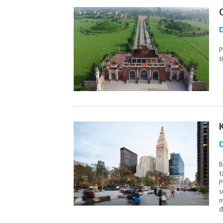
D
P
t
D
B
t
P
s
m
đ