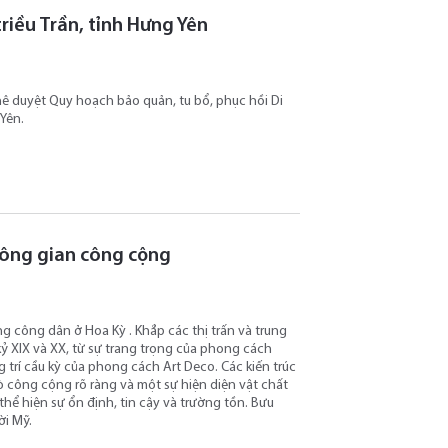
riều Trần, tỉnh Hưng Yên
ê duyệt Quy hoạch bảo quản, tu bổ, phục hồi Di
 Yên.
không gian công cộng
ng công dân ở Hoa Kỳ . Khắp các thị trấn và trung
kỷ XIX và XX, từ sự trang trọng của phong cách
rí cầu kỳ của phong cách Art Deco. Các kiến ​​trúc
ò công cộng rõ ràng và một sự hiện diện vật chất
hể hiện sự ổn định, tin cậy và trường tồn. Bưu
ời Mỹ.