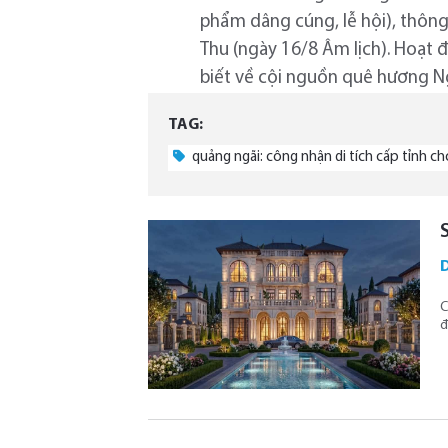
phẩm dâng cúng, lễ hội), thông
Thu (ngày 16/8 Âm lịch). Hoạt đ
biết về cội nguồn quê hương Ng
TAG:
quảng ngãi: công nhận di tích cấp tỉnh ch
D
C
đ