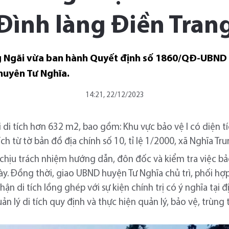
Đình làng Điền Tran
 Ngãi vừa ban hành Quyết định số 1860/QĐ-UBND xếp
huyên Tư Nghĩa.
14:21, 22/12/2023
i di tích hơn 632 m2, bao gồm: Khu vực bảo vệ I có diện 
ích từ tờ bản đồ địa chính số 10, tỉ lệ 1/2000, xã Nghĩa T
 chịu trách nhiệm hướng dẫn, đôn đốc và kiểm tra việc bả
này. Đồng thời, giao UBND huyện Tư Nghĩa chủ trì, phối hợ
ận di tích lồng ghép với sự kiện chính trị có ý nghĩa tại 
n lý di tích quy định và thực hiện quản lý, bảo vệ, trùng t