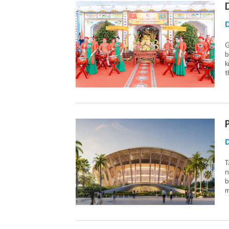
D
G
b
k
t
D
T
n
b
m