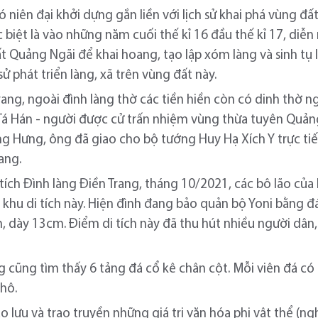
có niên đại khởi dựng gắn liền với lịch sử khai phá vùng đ
biệt là vào những năm cuối thế kỉ 16 đầu thế kỉ 17, diễn
Quảng Ngãi để khai hoang, tạo lập xóm làng và sinh tụ lâ
sử phát triển làng, xã trên vùng đất này.
rang, ngoài đình làng thờ các tiền hiền còn có dinh thờ n
Tá Hán - người được cử trấn nhiệm vùng thừa tuyên Quả
ung Hưng, ông đã giao cho bộ tướng Huy Hạ Xích Y trực tiế
ang.
 tích Đình làng Điền Trang, tháng 10/2021, các bô lão của
c khu di tích này. Hiện đình đang bảo quản bộ Yoni bằng 
 dày 13cm. Điểm di tích này đã thu hút nhiều người dân
ng cũng tìm thấy 6 tảng đá cổ kê chân cột. Mỗi viên đá c
 hô.
 lưu và trao truyền những giá trị văn hóa phi vật thể (nghi