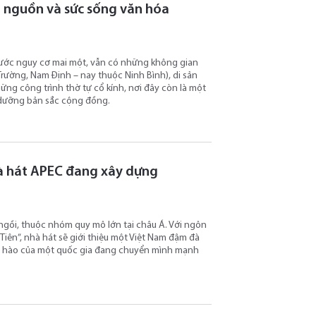
ội nguồn và sức sống văn hóa
 trước nguy cơ mai một, vẫn có những không gian
 Trường, Nam Định – nay thuộc Ninh Bình), di sản
ững công trình thờ tự cổ kính, nơi đây còn là một
ôi dưỡng bản sắc cộng đồng.
nhà hát APEC đang xây dựng
ngồi, thuộc nhóm quy mô lớn tại châu Á. Với ngôn
Tiên”, nhà hát sẽ giới thiệu một Việt Nam đậm đà
 tự hào của một quốc gia đang chuyển mình mạnh