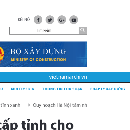
KẾT NỐI
vietnamarchi.vn
CƯ
MULTIMEDIA
THÔNG TIN TOÀ SOẠN
PHÁP LÝ XÂY DỰNG
Quy hoạch Hà Nội tầm nhìn 100 năm
Quy hoạch mới
cấp tỉnh cho