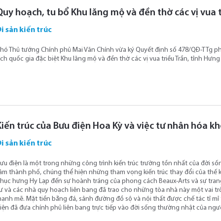
Quy hoạch, tu bổ Khu lăng mộ và đền thờ các vị vua t
i sản kiến trúc
hó Thủ tướng Chính phủ Mai Văn Chính vừa ký Quyết định số 478/QĐ-TTg ph
ích quốc gia đặc biệt Khu lăng mộ và đền thờ các vị vua triều Trần, tỉnh Hưng
Kiến trúc của Bưu điện Hoa Kỳ và việc tư nhân hóa 
i sản kiến trúc
ưu điện là một trong những công trình kiến ​​trúc trường tồn nhất của đời số
âm thành phố, chúng thể hiện những tham vọng kiến ​​trúc thay đổi của thế 
hục hưng Hy Lạp đến sự hoành tráng của phong cách Beaux-Arts và sự trang t
ư và các nhà quy hoạch liên bang đã trao cho những tòa nhà này một vai tr
ạnh mẽ. Mặt tiền bằng đá, sảnh đường đồ sộ và nội thất được chế tác tỉ mỉ t
iện đã đưa chính phủ liên bang trực tiếp vào đời sống thường nhật của ngư