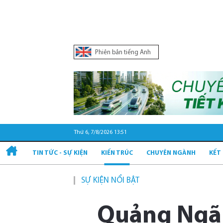
Phiên bản tiếng Anh
Thứ 6, 7/8/2026 13:51
TIN TỨC - SỰ KIỆN
KIẾN TRÚC
CHUYÊN NGÀNH
KẾT
SỰ KIỆN NỔI BẬT
Quảng Ngãi: