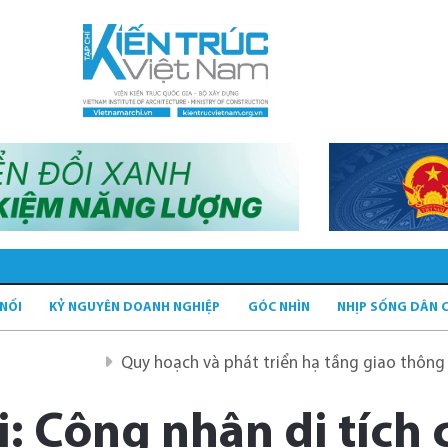
 NỐI
KỶ NGUYÊN DOANH NGHIỆP
GÓC NHÌN
NHỊP SỐNG DÂN 
Quy hoạch và phát triển hạ tầng giao thông tĩnh xanh
 Công nhận di tích 