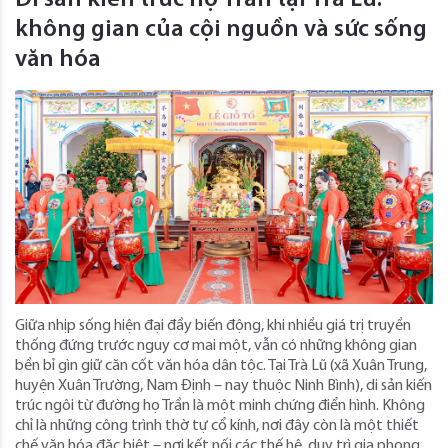
Di sản kiến trúc họ Trần tại Trà Lũ:
không gian của cội nguồn và sức sống
văn hóa
Giữa nhịp sống hiện đại đầy biến động, khi nhiều giá trị truyền
thống đứng trước nguy cơ mai một, vẫn có những không gian
bền bỉ gìn giữ căn cốt văn hóa dân tộc. Tại Trà Lũ (xã Xuân Trung,
huyện Xuân Trường, Nam Định – nay thuộc Ninh Bình), di sản kiến
trúc ngôi từ đường họ Trần là một minh chứng điển hình. Không
chỉ là những công trình thờ tự cổ kính, nơi đây còn là một thiết
chế văn hóa đặc biệt – nơi kết nối các thế hệ, duy trì gia phong