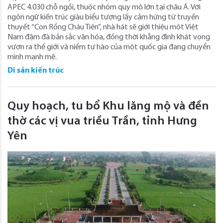
APEC 4.030 chỗ ngồi, thuộc nhóm quy mô lớn tại châu Á. Với
ngôn ngữ kiến trúc giàu biểu tượng lấy cảm hứng từ truyền
thuyết “Con Rồng Cháu Tiên”, nhà hát sẽ giới thiệu một Việt
Nam đậm đà bản sắc văn hóa, đồng thời khẳng định khát vọng
vươn ra thế giới và niềm tự hào của một quốc gia đang chuyển
mình mạnh mẽ.
Di sản kiến trúc
Quy hoạch, tu bổ Khu lăng mộ và đền
thờ các vị vua triều Trần, tỉnh Hưng
Yên