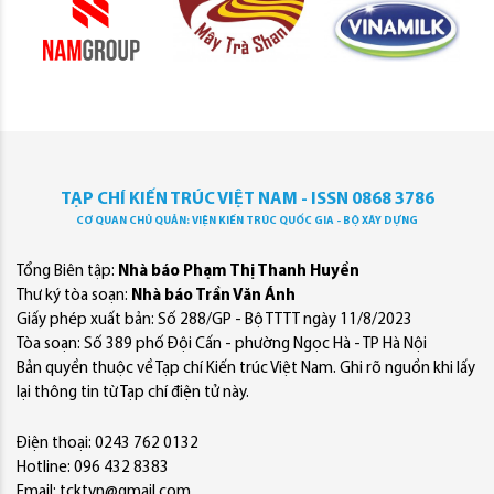
TẠP CHÍ KIẾN TRÚC VIỆT NAM - ISSN 0868 3786
CƠ QUAN CHỦ QUẢN: VIỆN KIẾN TRÚC QUỐC GIA - BỘ XÂY DỰNG
Tổng Biên tập:
Nhà báo Phạm Thị Thanh Huyền
Thư ký tòa soạn:
Nhà báo Trần Văn Ánh
Giấy phép xuất bản: Số 288/GP - Bộ TTTT ngày 11/8/2023
Tòa soạn: Số 389 phố Đội Cấn - phường Ngọc Hà - TP Hà Nội
Bản quyền thuộc về Tạp chí Kiến trúc Việt Nam. Ghi rõ nguồn khi lấy
lại thông tin từ Tạp chí điện tử này.
Điện thoại: 0243 762 0132
Hotline: 096 432 8383
Email: tcktvn@gmail.com