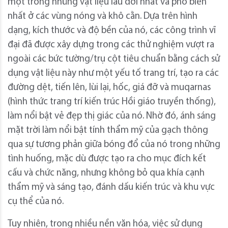
một trong những vật liệu lâu đời nhất và phổ biến
nhất ở các vùng nóng và khô cằn. Dựa trên hình
dạng, kích thước và độ bền của nó, các công trình vĩ
đại đã được xây dựng trong các thử nghiệm vượt ra
ngoài các bức tường/trụ cột tiêu chuẩn bằng cách sử
dụng vật liệu này như một yếu tố trang trí, tạo ra các
đường dệt, tiến lên, lùi lại, hốc, giá đỡ và muqarnas
(hình thức trang trí kiến trúc Hồi giáo truyền thống),
làm nổi bật vẻ đẹp thị giác của nó. Nhờ đó, ánh sáng
mặt trời làm nổi bật tính thẩm mỹ của gạch thông
qua sự tương phản giữa bóng đổ của nó trong những
tình huống, mặc dù được tạo ra cho mục đích kết
cấu và chức năng, nhưng không bỏ qua khía cạnh
thẩm mỹ và sáng tạo, đánh dấu kiến ​​trúc và khu vực
cụ thể của nó.
Tuy nhiên, trong nhiều nền văn hóa, việc sử dụng