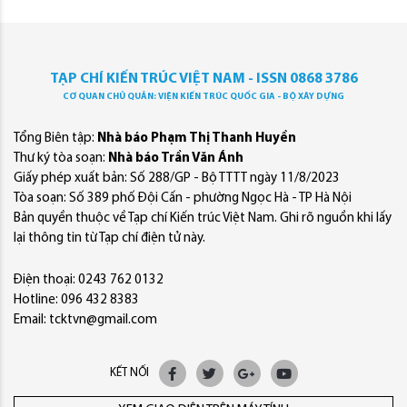
TẠP CHÍ KIẾN TRÚC VIỆT NAM - ISSN 0868 3786
CƠ QUAN CHỦ QUẢN: VIỆN KIẾN TRÚC QUỐC GIA - BỘ XÂY DỰNG
Tổng Biên tập:
Nhà báo Phạm Thị Thanh Huyền
Thư ký tòa soạn:
Nhà báo Trần Văn Ánh
Giấy phép xuất bản: Số 288/GP - Bộ TTTT ngày 11/8/2023
Tòa soạn: Số 389 phố Đội Cấn - phường Ngọc Hà - TP Hà Nội
Bản quyền thuộc về Tạp chí Kiến trúc Việt Nam. Ghi rõ nguồn khi lấy
lại thông tin từ Tạp chí điện tử này.
Điện thoại: 0243 762 0132
Hotline: 096 432 8383
Email: tcktvn@gmail.com
KẾT NỐI