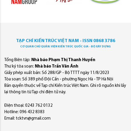
TẠP CHÍ KIẾN TRÚC VIỆT NAM - ISSN 0868 3786
CƠ QUAN CHỦ QUẢN: VIỆN KIẾN TRÚC QUỐC GIA - BỘ XÂY DỰNG
Tổng Biên tập:
Nhà báo Phạm Thị Thanh Huyền
Thư ký tòa soạn:
Nhà báo Trần Văn Ánh
Giấy phép xuất bản: Số 288/GP - Bộ TTTT ngày 11/8/2023
Tòa soạn: Số 389 phố Đội Cấn - phường Ngọc Hà - TP Hà Nội
Bản quyền thuộc về Tạp chí Kiến trúc Việt Nam. Ghi rõ nguồn khi lấy
lại thông tin từ Tạp chí điện tử này.
Điện thoại: 0243 762 0132
Hotline: 096 432 8383
Email: tcktvn@gmail.com