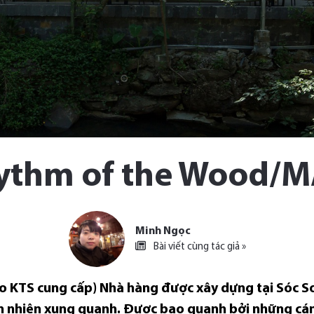
ythm of the Wood/MA
Minh Ngọc
Bài viết cùng tác giả »
do KTS cung cấp) Nhà hàng được xây dựng tại Sóc 
ên nhiên xung quanh. Được bao quanh bởi những cá