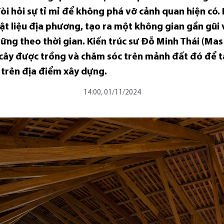
òi hỏi sự tỉ mỉ để không phá vỡ cảnh quan hiện có. 
ừ vật liệu địa phương, tạo ra một không gian gần gũ
vững theo thời gian. Kiến trúc sư Đỗ Minh Thái (Mas
 cây được trồng và chăm sóc trên mảnh đất đó để t
 trên địa điểm xây dựng.
14:00, 01/11/2024