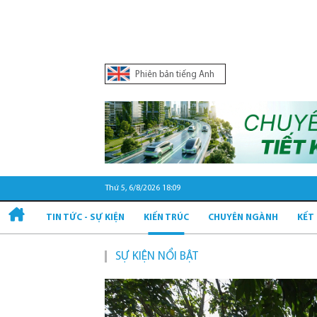
Phiên bản tiếng Anh
Thứ 5, 6/8/2026 18:09
TIN TỨC - SỰ KIỆN
KIẾN TRÚC
CHUYÊN NGÀNH
KẾT
SỰ KIỆN NỔI BẬT
Quy hoạ