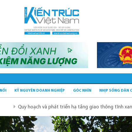
 NỐI
KỶ NGUYÊN DOANH NGHIỆP
GÓC NHÌN
NHỊP SỐNG DÂN 
ch và phát triển hạ tầng giao thông tĩnh xanh
Quy hoạc