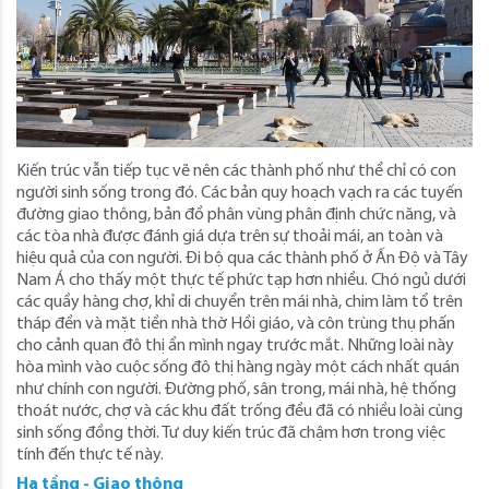
Kiến trúc vẫn tiếp tục vẽ nên các thành phố như thể chỉ có con
người sinh sống trong đó. Các bản quy hoạch vạch ra các tuyến
đường giao thông, bản đồ phân vùng phân định chức năng, và
các tòa nhà được đánh giá dựa trên sự thoải mái, an toàn và
hiệu quả của con người. Đi bộ qua các thành phố ở Ấn Độ và Tây
Nam Á cho thấy một thực tế phức tạp hơn nhiều. Chó ngủ dưới
các quầy hàng chợ, khỉ di chuyển trên mái nhà, chim làm tổ trên
tháp đền và mặt tiền nhà thờ Hồi giáo, và côn trùng thụ phấn
cho cảnh quan đô thị ẩn mình ngay trước mắt. Những loài này
hòa mình vào cuộc sống đô thị hàng ngày một cách nhất quán
như chính con người. Đường phố, sân trong, mái nhà, hệ thống
thoát nước, chợ và các khu đất trống đều đã có nhiều loài cùng
sinh sống đồng thời. Tư duy kiến ​​trúc đã chậm hơn trong việc
tính đến thực tế này.
Hạ tầng - Giao thông