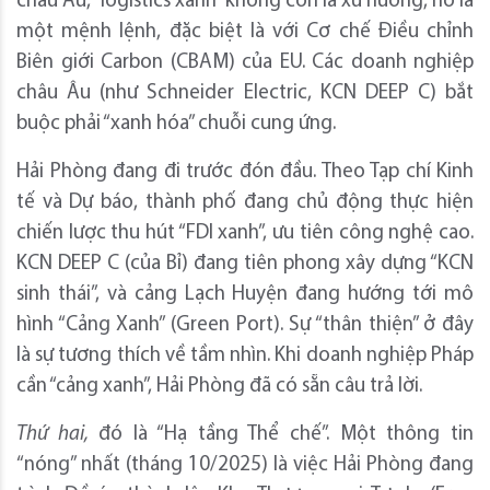
châu Âu, “logistics xanh” không còn là xu hướng, nó là
một mệnh lệnh, đặc biệt là với Cơ chế Điều chỉnh
Biên giới Carbon (CBAM) của EU. Các doanh nghiệp
châu Âu (như Schneider Electric, KCN DEEP C) bắt
buộc phải “xanh hóa” chuỗi cung ứng.
Hải Phòng đang đi trước đón đầu. Theo Tạp chí Kinh
tế và Dự báo, thành phố đang chủ động thực hiện
chiến lược thu hút “FDI xanh”, ưu tiên công nghệ cao.
KCN DEEP C (của Bỉ) đang tiên phong xây dựng “KCN
sinh thái”, và cảng Lạch Huyện đang hướng tới mô
hình “Cảng Xanh” (Green Port). Sự “thân thiện” ở đây
là sự tương thích về tầm nhìn. Khi doanh nghiệp Pháp
cần “cảng xanh”, Hải Phòng đã có sẵn câu trả lời.
Thứ hai,
đó là “Hạ tầng Thể chế”. Một thông tin
“nóng” nhất (tháng 10/2025) là việc Hải Phòng đang