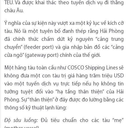
TEU. Và được khai thác theo tuyến dịch vụ đi thẳng
châu Âu.
Ý nghĩa của sự kiện này vượt xa một kỷ lục về kích cỡ
tàu. Nó là một tuyên bố đanh thép rằng Hải Phòng
đã chính thức chấm dứt kỷ nguyên “cảng trung
chuyển” (feeder port) và gia nhập bản đồ các “cảng
cửa ngõ” (gateway port) chính của thế giới.
Một hãng tàu toàn cầu như COSCO Shipping Lines sẽ
không đưa một con tàu trị giá hàng trăm triệu USD
vào một tuyến dịch vụ trực tiếp nếu họ không tin
tưởng tuyệt đối vào “hạ tầng thân thiện” của Hải
Phòng. Sự “thân thiện” ở đây được đo lường bằng các
thông số kỹ thuật lạnh lùng:
Độ sâu luồng:
Đủ tiêu chuẩn cho các tàu “mẹ”