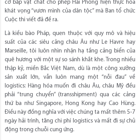
cơ bắp vật chất cho phép Hải Phòng hiện thực hóa
khát vọng “vươn mình của dân tộc” mà Ban tổ chức
Cuộc thi viết đã đề ra.
Là kiều bào Pháp, quen thuộc với quy mô và hiệu
suất của các siêu cảng châu Âu như Le Havre hay
Marseille, tôi luôn nhìn nhận hạ tầng cảng biển của
quê hương với một sự so sánh khắt khe. Trong nhiều
thập kỷ, miền Bắc Việt Nam, dù là một công xưởng
sản xuất lớn, vẫn luôn mang một “nỗi đau” về
logistics: Hàng hóa muốn đi châu Âu, châu Mỹ đều
phải “trung chuyển” (transshipment) qua các cảng
thứ ba như Singapore, Hong Kong hay Cao Hùng.
Điều này đồng nghĩa với việc chúng ta mất thêm 5-7
ngày hải trình, tăng chi phí logistics và mất đi sự chủ
động trong chuỗi cung ứng.