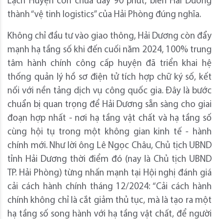
Lạch Huyện còn chưa đầy 90 phút, biến Hải Dương
thành “vệ tinh logistics” của Hải Phòng đúng nghĩa.
Không chỉ đầu tư vào giao thông, Hải Dương còn đẩy
mạnh hạ tầng số khi đến cuối năm 2024, 100% trung
tâm hành chính công cấp huyện đã triển khai hệ
thống quản lý hồ sơ điện tử tích hợp chữ ký số, kết
nối với nền tảng dịch vụ công quốc gia. Đây là bước
chuẩn bị quan trọng để Hải Dương sẵn sàng cho giai
đoạn hợp nhất - nơi hạ tầng vật chất và hạ tầng số
cùng hội tụ trong một không gian kinh tế - hành
chính mới. Như lời ông Lê Ngọc Châu, Chủ tịch UBND
tỉnh Hải Dương thời điểm đó (nay là Chủ tịch UBND
TP. Hải Phòng) từng nhấn mạnh tại Hội nghị đánh giá
cải cách hành chính tháng 12/2024: “Cải cách hành
chính không chỉ là cắt giảm thủ tục, mà là tạo ra một
hạ tầng số song hành với hạ tầng vật chất, để người