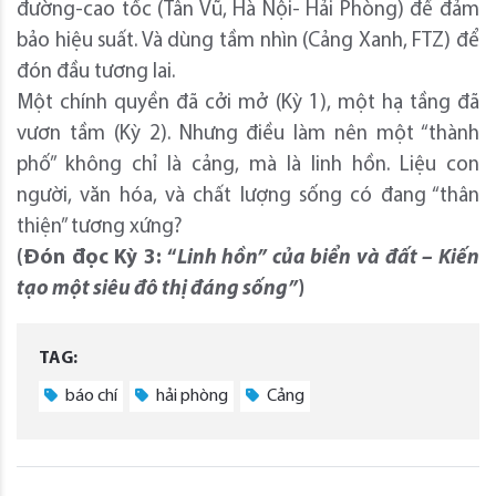
đường-cao tốc (Tân Vũ, Hà Nội- Hải Phòng) để đảm
bảo hiệu suất. Và dùng tầm nhìn (Cảng Xanh, FTZ) để
đón đầu tương lai.
Một chính quyền đã cởi mở (Kỳ 1), một hạ tầng đã
vươn tầm (Kỳ 2). Nhưng điều làm nên một “thành
phố” không chỉ là cảng, mà là linh hồn. Liệu con
người, văn hóa, và chất lượng sống có đang “thân
thiện” tương xứng?
(Đón đọc Kỳ 3: “
Linh hồn” của biển và đất – Kiến
tạo một siêu đô thị đáng sống”
)
TAG:
báo chí
hải phòng
Cảng