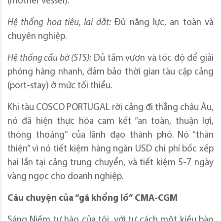
(mother vessel).
Hệ thống hoa tiêu, lai dắt:
Đủ năng lực, an toàn và
chuyên nghiệp.
Hệ thống cẩu bờ (STS):
Đủ tầm vươn và tốc độ để giải
phóng hàng nhanh, đảm bảo thời gian tàu cập cảng
(port-stay) ở mức tối thiểu.
Khi tàu COSCO PORTUGAL rời cảng đi thẳng châu Âu,
nó đã hiện thực hóa cam kết “an toàn, thuận lợi,
thông thoáng” của lãnh đạo thành phố. Nó “thân
thiện” vì nó tiết kiệm hàng ngàn USD chi phí bốc xếp
hai lần tại cảng trung chuyển, và tiết kiệm 5-7 ngày
vàng ngọc cho doanh nghiệp.
Câu chuyện của “gã khổng lồ” CMA-CGM
Sáng Niềm tự hào của tôi, với tư cách một kiều bào