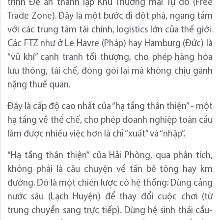
trình Đề án thành lập Khu Thương mại Tự do (Free
Trade Zone). Đây là một bước đi đột phá, ngang tầm
với các trung tâm tài chính, logistics lớn của thế giới.
Các FTZ như ở Le Havre (Pháp) hay Hamburg (Đức) là
“vũ khí” cạnh tranh tối thượng, cho phép hàng hóa
lưu thông, tái chế, đóng gói lại mà không chịu gánh
nặng thuế quan.
Đây là cấp độ cao nhất của “hạ tầng thân thiện” - một
hạ tầng về thể chế, cho phép doanh nghiệp toàn cầu
làm được nhiều việc hơn là chỉ “xuất” và “nhập”.
“Hạ tầng thân thiện” của Hải Phòng, qua phân tích,
không phải là câu chuyện về tấn bê tông hay km
đường. Đó là một chiến lược có hệ thống: Dùng cảng
nước sâu (Lạch Huyện) để thay đổi cuộc chơi (từ
trung chuyển sang trực tiếp). Dùng hệ sinh thái cầu-