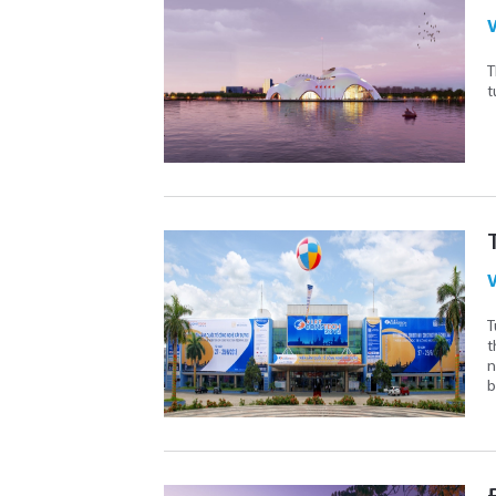
V
T
t
V
T
t
n
b