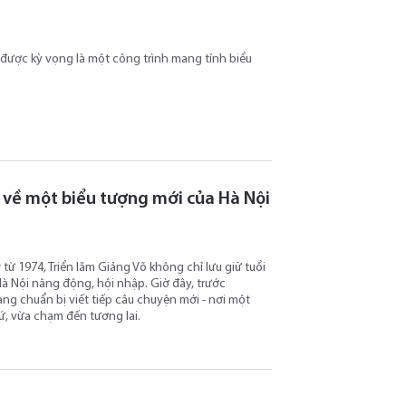
ội được kỳ vọng là một công trình mang tính biểu
g về một biểu tượng mới của Hà Nội
từ 1974, Triển lãm Giảng Võ không chỉ lưu giữ tuổi
à Nội năng động, hội nhập. Giờ đây, trước
g chuẩn bị viết tiếp câu chuyện mới - nơi một
ứ, vừa chạm đến tương lai.