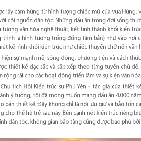
ợc lấy cảm hứng từ hình tượng chiếc mũ của vua Hùng, v
i với cội nguồn dân tộc. Những dấu ấn trong đời sống thườ
nh tượng văn hóa nghệ thuật, kết tinh thành khối kiến t
g trình là hình tượng trống đồng (âm bản) như vào nơi
hiết kế hình khối kiến trúc như chiếc thuyền chở nền văn h
ể hiện sự mạnh mẽ, sống động, phương tiện và cách thức
ược thiết kế đặc sắc và sắp xếp theo từng tuyến chủ đề.
n rộng rãi cho các hoạt động triển lãm và sự kiện văn hóa
Chủ tịch Hội Kiến trúc sư Phú Yên - tác giả của thiết 
 thành ý tưởng, tôi đã mong muốn mang dấu ấn 4.000 năm v
 bản thiết kế. Đây không chỉ là nơi lưu giữ và bảo tồn các
 cho thế hệ trẻ sau này. Bên cạnh nét kiến trúc riêng biệt
nh dân tộc, không gian bảo tàng cũng được bao phủ bởi