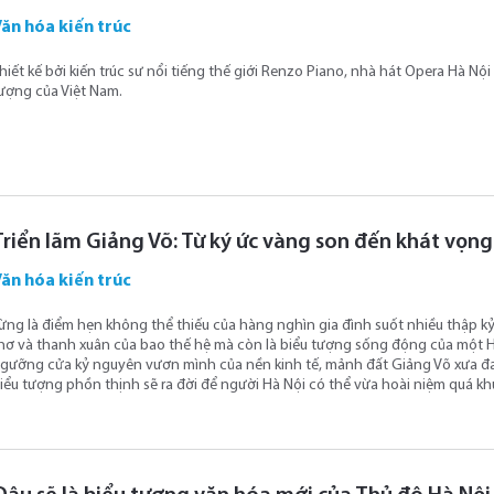
ăn hóa kiến trúc
hiết kế bởi kiến trúc sư nổi tiếng thế giới Renzo Piano, nhà hát Opera Hà N
ượng của Việt Nam.
Triển lãm Giảng Võ: Từ ký ức vàng son đến khát vọn
ăn hóa kiến trúc
ừng là điểm hẹn không thể thiếu của hàng nghìn gia đình suốt nhiều thập kỷ 
hơ và thanh xuân của bao thế hệ mà còn là biểu tượng sống động của một H
gưỡng cửa kỷ nguyên vươn mình của nền kinh tế, mảnh đất Giảng Võ xưa đan
iểu tượng phồn thịnh sẽ ra đời để người Hà Nội có thể vừa hoài niệm quá kh