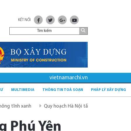
KẾT NỐI
vietnamarchi.vn
CƯ
MULTIMEDIA
THÔNG TIN TOÀ SOẠN
PHÁP LÝ XÂY DỰNG
nh
Quy hoạch Hà Nội tầm nhìn 100 năm
Quy hoạch m
ng Phú Yên