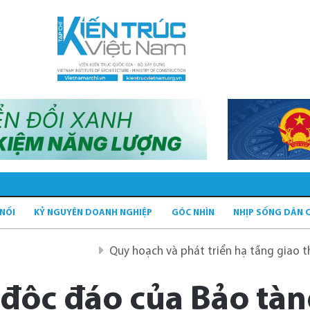
 NỐI
KỶ NGUYÊN DOANH NGHIỆP
GÓC NHÌN
NHỊP SỐNG DÂN 
Quy hoạch và phát triển hạ tầng giao thông tĩnh xa
 độc đáo của Bảo tà