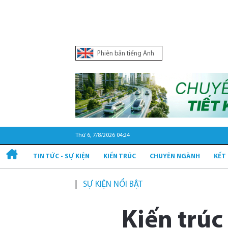
Phiên bản tiếng Anh
Thứ 6, 7/8/2026 04:24
TIN TỨC - SỰ KIỆN
KIẾN TRÚC
CHUYÊN NGÀNH
KẾT
SỰ KIỆN NỔI BẬT
Kiến trúc