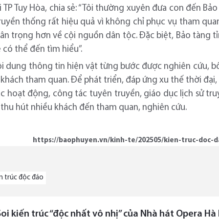
i TP Tuy Hòa, chia sẻ: “Tôi thường xuyên đưa con đến Bảo
 truyền thống rất hiệu quả vì không chỉ phục vụ tham qua
trân trọng hơn về cội nguồn dân tộc. Đặc biệt, Bảo tàng t
 có thể đến tìm hiểu”.
ội dung thông tin hiện vật từng bước được nghiên cứu, 
khách tham quan. Để phát triển, đáp ứng xu thế thời đại
hoạt động, công tác tuyên truyền, giáo dục lịch sử tru
, thu hút nhiều khách đến tham quan, nghiên cứu.
https://baophuyen.vn/kinh-te/202505/kien-truc-doc-
n trúc độc đáo
Soi kiến trúc “độc nhất vô nhị” của Nhà hát Opera Hà 