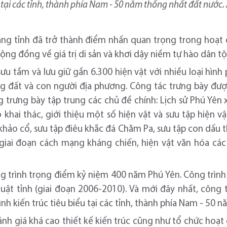
u tại các tỉnh, thành phía Nam - 50 năm thống nhất đất nước.
àng tỉnh đã trở thành điểm nhấn quan trọng trong hoạt đ
ng đồng về giá trị di sản và khơi dậy niềm tự hào dân tộ
ưu tầm và lưu giữ gần 6.300 hiện vật với nhiều loại hìn
ng đất và con người địa phương. Công tác trưng bày đượ
ung trưng bày tập trung các chủ đề chính: Lịch sử Phú Yê
khai thác, giới thiệu một số hiện vật và sưu tập hiện vật
 khảo cổ, sưu tập điêu khắc đá Chăm Pa, sưu tập con dấu t
iai đoạn cách mạng kháng chiến, hiện vật văn hóa các
ng trình trọng điểm kỷ niệm 400 năm Phú Yên. Công trình
ật tỉnh (giai đoạn 2006-2010). Và mới đây nhất, công t
h kiến trúc tiêu biểu tại các tỉnh, thành phía Nam - 50 
nh giá khá cao thiết kế kiến trúc cũng như tổ chức hoạ