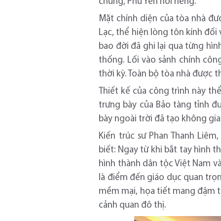
chung, Phú Yên nói riêng.
Mặt chính diện của tòa nhà đư
Lạc, thể hiện lòng tôn kính đố
bao đời đã ghi lại qua từng hì
thống. Lối vào sảnh chính côn
thời kỳ. Toàn bộ tòa nhà được t
Thiết kế của công trình này th
trưng bày của Bảo tàng tỉnh đ
bày ngoài trời đã tạo không gia
Kiến trúc sư Phan Thanh Liêm, 
biết: Ngay từ khi bắt tay hình
hình thành dân tộc Việt Nam vào
là điểm đến giáo dục quan trọng
mềm mại, họa tiết mang đậm tí
cảnh quan đô thị.