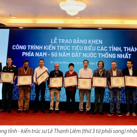
tàng tỉnh - kiến trúc sư Lê Thanh Liêm (thứ 3 từ phải sang) nh