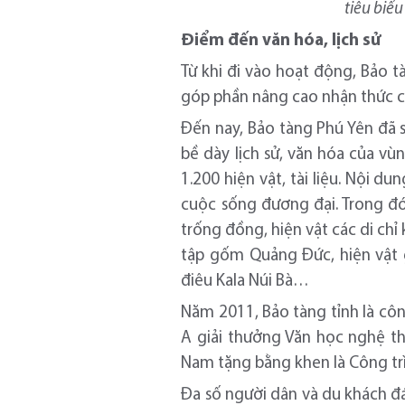
tiêu biể
Điểm đến văn hóa, lịch sử
Từ khi đi vào hoạt động, Bảo t
góp phần nâng cao nhận thức cộ
Đến nay, Bảo tàng Phú Yên đã s
bề dày lịch sử, văn hóa của vù
1.200 hiện vật, tài liệu. Nội d
cuộc sống đương đại. Trong đó 
trống đồng, hiện vật các di chỉ
tập gốm Quảng Đức, hiện vật g
điêu Kala Núi Bà…
Năm 2011, Bảo tàng tỉnh là cô
A giải thưởng Văn học nghệ thu
Nam tặng bằng khen là Công trìn
Đa số người dân và du khách đá