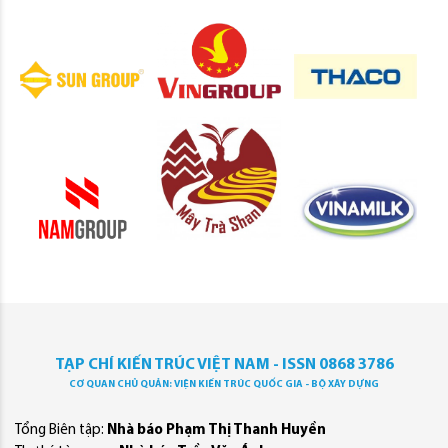
TẠP CHÍ KIẾN TRÚC VIỆT NAM - ISSN 0868 3786
CƠ QUAN CHỦ QUẢN: VIỆN KIẾN TRÚC QUỐC GIA - BỘ XÂY DỰNG
Tổng Biên tập:
Nhà báo Phạm Thị Thanh Huyền