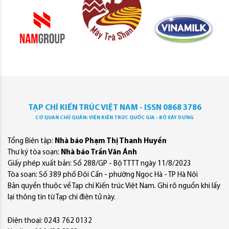
TẠP CHÍ KIẾN TRÚC VIỆT NAM - ISSN 0868 3786
CƠ QUAN CHỦ QUẢN: VIỆN KIẾN TRÚC QUỐC GIA - BỘ XÂY DỰNG
Tổng Biên tập:
Nhà báo Phạm Thị Thanh Huyền
Thư ký tòa soạn:
Nhà báo Trần Văn Ánh
Giấy phép xuất bản: Số 288/GP - Bộ TTTT ngày 11/8/2023
Tòa soạn: Số 389 phố Đội Cấn - phường Ngọc Hà - TP Hà Nội
Bản quyền thuộc về Tạp chí Kiến trúc Việt Nam. Ghi rõ nguồn khi lấy
lại thông tin từ Tạp chí điện tử này.
Điện thoại: 0243 762 0132