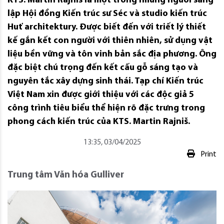
KTS. Martin Rajniš là một trong những người sáng
lập Hội đồng Kiến trúc sư Séc và studio kiến trúc
Huť architektury. Được biết đến với triết lý thiết
kế gắn kết con người với thiên nhiên, sử dụng vật
liệu bền vững và tôn vinh bản sắc địa phương. Ông
đặc biệt chú trọng đến kết cấu gỗ sáng tạo và
nguyên tắc xây dựng sinh thái. Tạp chí Kiến trúc
Việt Nam xin được giới thiệu với các độc giả 5
công trình tiêu biểu thể hiện rõ đặc trưng trong
phong cách kiến trúc của KTS. Martin Rajniš.
13:35, 03/04/2025
Print
Trung tâm Văn hóa Gulliver