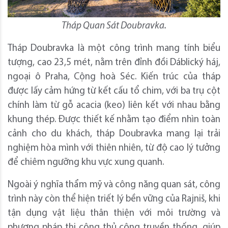
Tháp Quan Sát Doubravka.
Tháp Doubravka là một công trình mang tính biểu
tượng, cao 23,5 mét, nằm trên đỉnh đồi Dáblický háj,
ngoại ô Praha, Cộng hoà Séc. Kiến trúc của tháp
được lấy cảm hứng từ kết cấu tổ chim, với ba trụ cột
chính làm từ gỗ acacia (keo) liên kết với nhau bằng
khung thép. Được thiết kế nhằm tạo điểm nhìn toàn
cảnh cho du khách, tháp Doubravka mang lại trải
nghiệm hòa mình với thiên nhiên, từ độ cao lý tưởng
để chiêm ngưỡng khu vực xung quanh.
Ngoài ý nghĩa thẩm mỹ và công năng quan sát, công
trình này còn thể hiện triết lý bền vững của Rajniš, khi
tận dụng vật liệu thân thiện với môi trường và
phương pháp thi công thủ công truyền thống, giúp